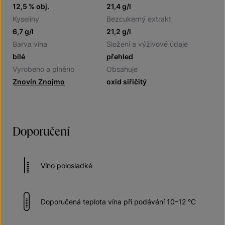
12,5 % obj.
21,4 g/l
Kyseliny
Bezcukerný extrakt
6,7 g/l
21,2 g/l
Barva vína
Složení a výživové údaje
bílé
přehled
Vyrobeno a plněno
Obsahuje
Znovín Znojmo
oxid siřičitý
Doporučení
Víno polosladké
Doporučená teplota vína při podávání 10–12 °C