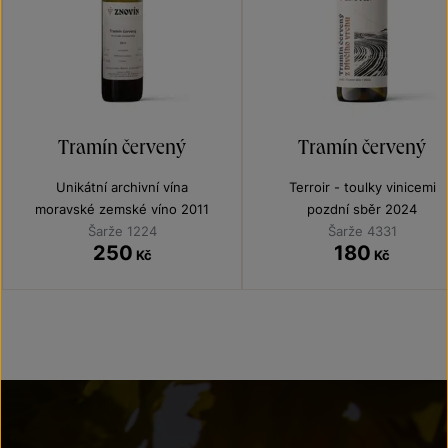
Tramín červený
Tramín červený
Unikátní archivní vína
Terroir - toulky vinicemi
moravské zemské víno 2011
pozdní sběr 2024
Šarže 1224
Šarže 4331
250
180
Kč
Kč