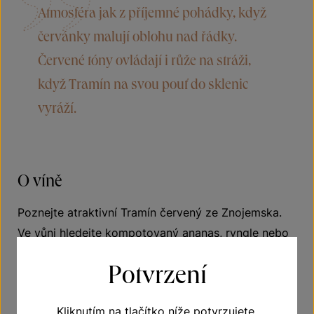
Atmosféra jak z příjemné pohádky, když
červánky malují oblohu nad řádky.
Červené tóny ovládají i růže na stráži,
když Tramín na svou pouť do sklenic
vyráží.
O víně
Poznejte atraktivní Tramín červený ze Znojemska.
Ve vůni hledejte kompotovaný ananas, ryngle nebo
narcisy. Díky příjemnému poměru kyselinky a
Potvrzení
zbytkového cukru je víno krásně harmonické a
velmi dobře pitelné. Po napití objevíte sušené
Kliknutím na tlačítko níže potvrzujete,