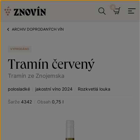
Přeskočit na obsah
Hledat
Košík
ARCHIV DOPRODANÝCH VÍN
VYPRODÁNO
Tramín červený
Tramín ze Znojemska
polosladké
/
jakostní víno 2024
/
Rozkvetlá louka
Šarže
4342
/
Obsah
0,75 l