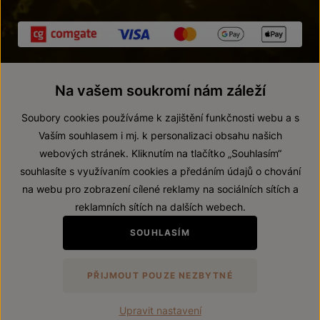
Na vašem soukromí nám záleží
Soubory cookies používáme k zajištění funkčnosti webu a s
Vaším souhlasem i mj. k personalizaci obsahu našich
webových stránek. Kliknutím na tlačítko „Souhlasím“
© 2026 ZNOVÍN ZNOJMO, a. s.
souhlasíte s využívaním cookies a předáním údajů o chování
Vnitřní oznamovací systém (whistleblowing)
na webu pro zobrazení cílené reklamy na sociálních sítích a
Prohlášení o přístupnosti
reklamních sítích na dalších webech.
Upravit nastavení
SOUHLASÍM
Zákaz prodeje alkoholických nápojů osobám mladším 18 let.
PŘIJMOUT POUZE NEZBYTNÉ
Vytvořil
webProgress
Upravit nastavení