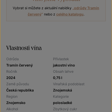
Vybrat si můžete z aktuální nabídky
„
odrůdy Tramín
červený
“
nebo z
celého katalogu
.
Vlastnosti vína
Odrůda
Přívlastek
Tramín červený
jakostní víno
Ročník
Obsah lahve
2024
0,75 l
Země původu
Vinařská podoblast
Česká republika
Znojemská
Region
Kategorie
Znojemsko
polosladké
Alkohol
Zbytkový cukr