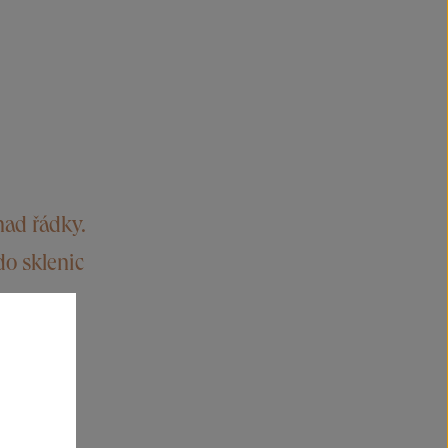
nad řádky.
do sklenic