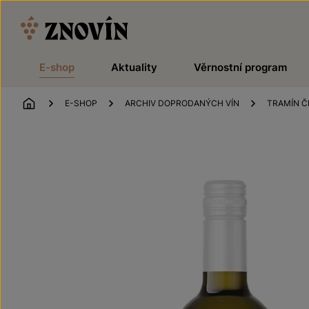
Přeskočit na obsah
E-shop
Aktuality
Věrnostní program
ÚVOD
E-SHOP
ARCHIV DOPRODANÝCH VÍN
TRAMÍN Č