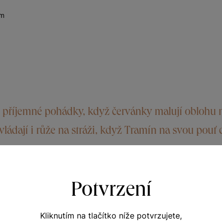
ům
z příjemné pohádky, když červánky malují oblohu 
ládají i růže na stráži, když Tramín na svou pouť 
Potvrzení
Kliknutím na tlačítko níže potvrzujete,