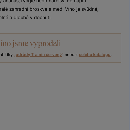
 ananas, ryngle nebo narcisy. Po napití
rálé zahradní broskve a med. Víno je svůdné,
plné a dlouhé v dochuti.
íno jsme vyprodali
 nabídky
„
odrůdy Tramín červený
“
nebo z
celého katalogu
.