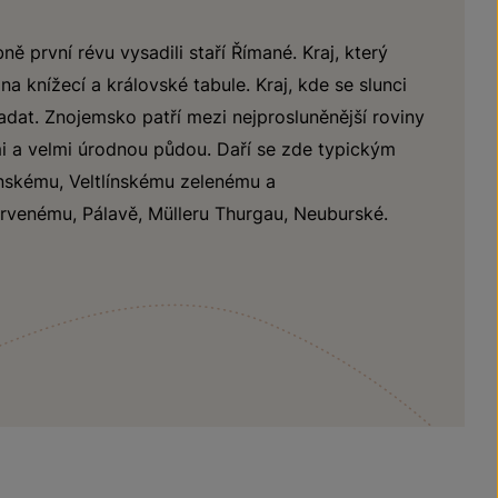
ě první révu vysadili staří Římané. Kraj, který
a knížecí a královské tabule. Kraj, kde se slunci
dat. Znojemsko patří mezi nejprosluněnější roviny
mi a velmi úrodnou půdou. Daří se zde typickým
nskému, Veltlínskému zelenému a
rvenému, Pálavě, Mülleru Thurgau, Neuburské.