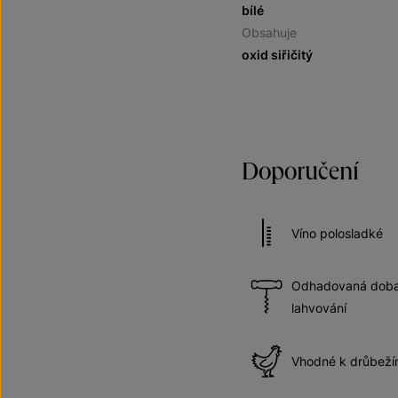
bílé
Obsahuje
oxid siřičitý
Doporučení
Víno polosladké
Odhadovaná doba 
lahvování
Vhodné k drůbež