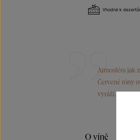
Vhodné k dezert
Atmosféra jak 
Červené tóny ov
vyráží.
O víně