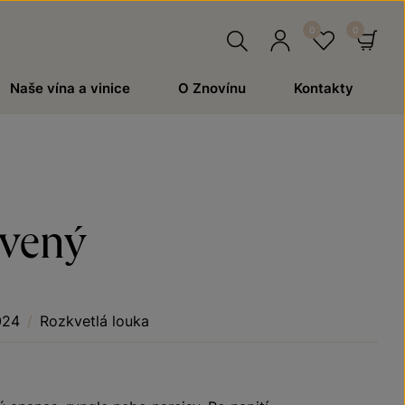
Hledat
Přihlásit
Oblíben
Ko
Naše vína a vinice
O Znovínu
Kontakty
se
rvený
024
/
Rozkvetlá louka