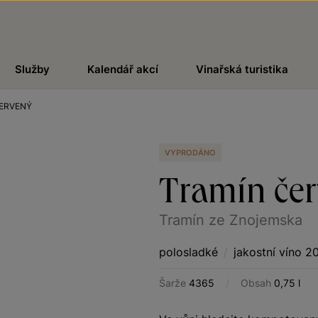
Služby
Kalendář akcí
Vinařská turistika
ERVENÝ
VYPRODÁNO
Tramín če
Tramín ze Znojemska
polosladké
/
jakostní víno 2
Šarže
4365
/
Obsah
0,75 l