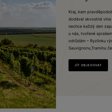
Kraj, kam pravděpodobn
dodával skvostná vína n
nechce každý den zapa
u nás, tvořené spraše
odrůdám – Ryzlinku rý
Sauvignonu,Tramínu če
JÍT OBJEVOVAT