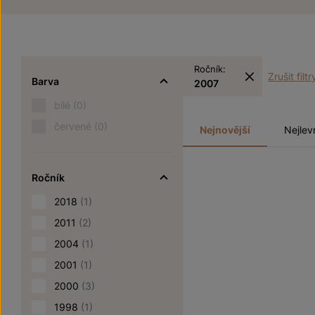
Ročník:
Zrušit filtr
Barva
2007
bílé
(0)
červené
(0)
Nejnovější
Nejlev
Ročník
2018
(1)
2011
(2)
2004
(1)
2001
(1)
2000
(3)
1998
(1)