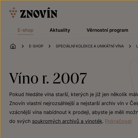
Přeskočit na obsah
E-shop
Aktuality
Věrnostní program
ÚVOD
E-SHOP
SPECIÁLNÍ KOLEKCE A UNIKÁTNÍ VÍNA
Víno r. 2007
Pokud hledáte vína starší, kterých je již jen několik m
Znovín vlastní nejrozsáhlejší a nejstarší archiv vín v Č
vzácnější vína nabídnout k prodeji, abyste je měli mož
do svých
soukromých archivů a vinoték
.
Pokračovat