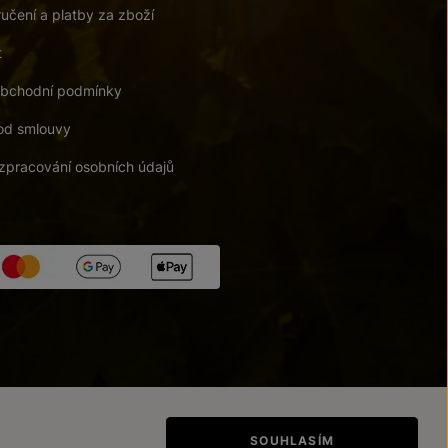
učení a platby za zboží
t
bchodní podmínky
od smlouvy
zpracování osobních údajů
tupnosti
/
Upravit nastavení
SOUHLASÍM