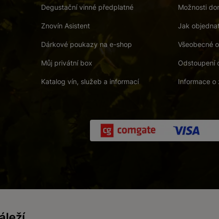
Degustační vinné předplatné
Možnosti dor
Znovín Asistent
Jak objedna
Dárkové poukazy na e-shop
Všeobecné o
Můj privátní box
Odstoupení 
Katalog vín, služeb a informací
Informace o 
 a. s.
/
Vnitřní oznamovací systém (whistleblowing)
/
Prohlášení o přís
leží
Zákaz prodeje alkoholických nápojů osobám mladším 18 let.