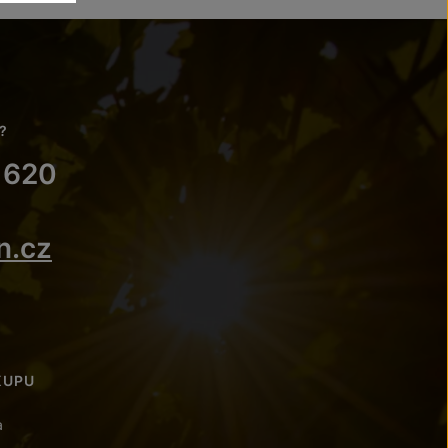
?
 620
n.cz
KUPU
a