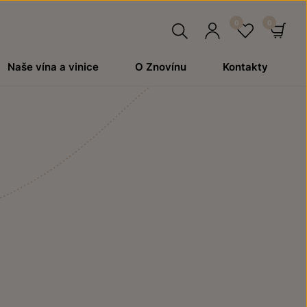
Hledat
Přihlásit
Oblíben
Ko
Naše vína a vinice
O Znovínu
Kontakty
se