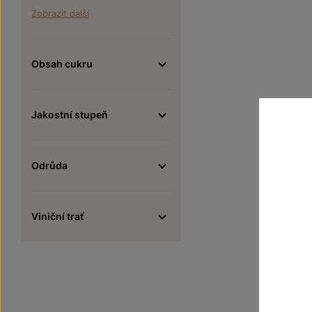
Zobrazit další
Obsah cukru
Jakostní stupeň
Odrůda
Viniční trať