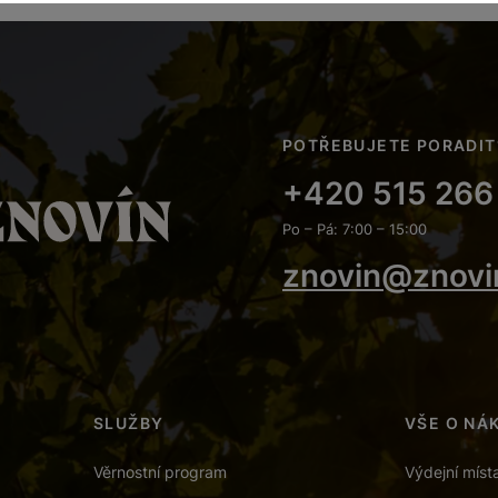
POTŘEBUJETE PORADIT
+420 515 266
Po – Pá: 7:00 – 15:00
znovin@znovi
SLUŽBY
VŠE O NÁ
Věrnostní program
Výdejní míst