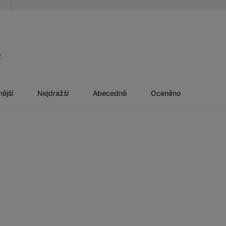
y
nější
Nejdražší
Abecedně
Oceněno