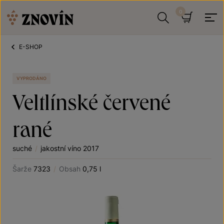
Přeskočit na obsah
Hledat
Košík
E-SHOP
VYPRODÁNO
Veltlínské červené
rané
suché
/
jakostní víno 2017
Šarže
7323
/
Obsah
0,75 l