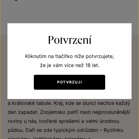
Potvrzení
Kliknutím na tlačítko níže potvrzujete,
REGION
Znojemsko
že je vám více než 18 let.
POTVRZUJI
Kraj, kam pravděpodobně první révu vysadili staří
Římané. Kraj, který dodával skvostná vína na knížecí
a královské tabule. Kraj, kde se slunci nechce každý
den zapadat. Znojemsko patří mezi nejprosluněnější
roviny u nás, tvořené sprašemi a velmi úrodnou
půdou. Daří se zde typickým odrůdám – Ryzlinku