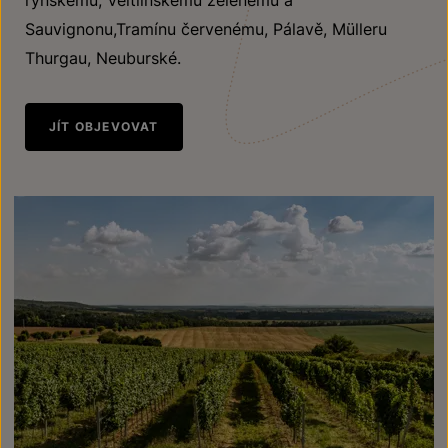
rýnskému, Veltlínskému zelenému a
Sauvignonu,Tramínu červenému, Pálavě, Mülleru
Thurgau, Neuburské.
JÍT OBJEVOVAT