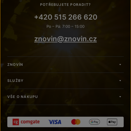
POTŘEBUJETE PORADIT?
+420 515 266 620
Po – Pá: 7:00 – 15:00
znovin@znovin.cz
ZNOVÍN
SLUŽBY
VŠE O NÁKUPU