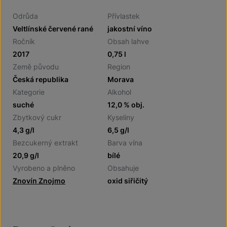
Odrůda
Přívlastek
Veltlínské červené rané
jakostní víno
Ročník
Obsah lahve
2017
0,75 l
Země původu
Region
Česká republika
Morava
Kategorie
Alkohol
suché
12,0 % obj.
Zbytkový cukr
Kyseliny
4,3 g/l
6,5 g/l
Bezcukerný extrakt
Barva vína
20,9 g/l
bílé
Vyrobeno a plněno
Obsahuje
Znovín Znojmo
oxid siřičitý