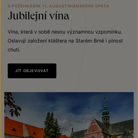
S POŽEHNÁNÍM 11. AUGUSTINIÁNSKÉHO OPATA
Jubilejní vína
Vína, která v sobě nesou významnou vzpomínku.
Oslavují založení kláštera na Starém Brně i plnost
chutí.
JÍT OBJEVOVAT