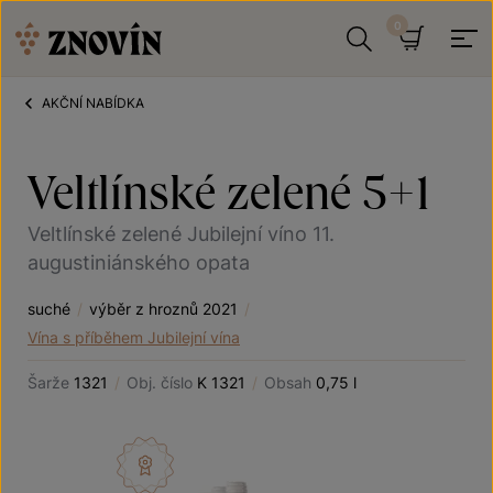
Přeskočit na obsah
Hledat
Košík
AKČNÍ NABÍDKA
Veltlínské zelené 5+1
Veltlínské zelené Jubilejní víno 11.
augustiniánského opata
suché
/
výběr z hroznů 2021
/
Vína s příběhem Jubilejní vína
Šarže
1321
/
Obj. číslo
K 1321
/
Obsah
0,75 l