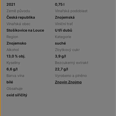
2021
0,75 l
Země původu
Vinařská podoblast
Česká republika
Znojemská
Vinařská obec
Viniční trať
Stošíkovice na Louce
U tří dubů
Region
Kategorie
Znojemsko
suché
Alkohol
Zbytkový cukr
13,0 % obj.
3,9 g/l
Kyseliny
Bezcukerný extrakt
6,6 g/l
22,7 g/l
Barva vína
Vyrobeno a plněno
bílé
Znovín Znojmo
Obsahuje
oxid siřičitý