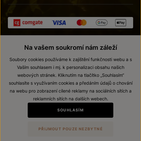
Na vašem soukromí nám záleží
Soubory cookies používáme k zajištění funkčnosti webu a s
Vaším souhlasem i mj. k personalizaci obsahu našich
webových stránek. Kliknutím na tlačítko „Souhlasím“
© 2026 ZNOVÍN ZNOJMO, a. s.
souhlasíte s využívaním cookies a předáním údajů o chování
Vnitřní oznamovací systém (whistleblowing)
na webu pro zobrazení cílené reklamy na sociálních sítích a
Prohlášení o přístupnosti
reklamních sítích na dalších webech.
Upravit nastavení
SOUHLASÍM
Zákaz prodeje alkoholických nápojů osobám mladším 18 let.
PŘIJMOUT POUZE NEZBYTNÉ
Vytvořil
webProgress