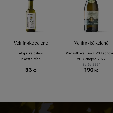
Veltlínské zelené
Veltlínské zelené
Atypická balení
Přívlastková vína z VS Lechov
jakostní víno
VOC Znojmo 2022
Šarže 2294
33
190
Kč
Kč