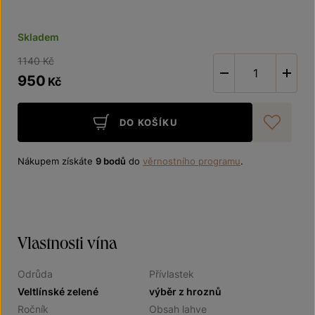
Skladem
1140 Kč
-
950
Kč
DO KOŠÍKU
Při
Nákupem získáte
9 bodů
do
věrnostního programu
.
Vlastnosti vína
Odrůda
Přívlastek
Veltlínské zelené
výběr z hroznů
Ročník
Obsah lahve