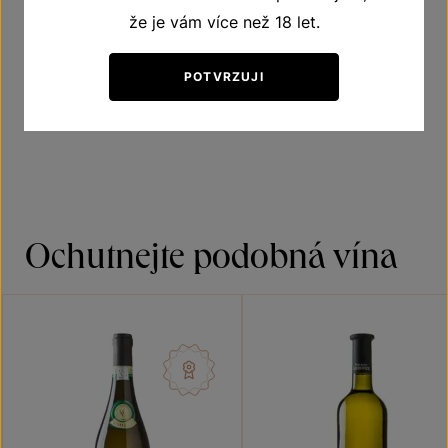
že je vám více než 18 let.
Víno suché
POTVRZUJI
Doporučená teplota vína při podávání 10–12 °C
Ochutnejte podobná vína