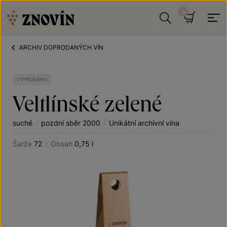
Přeskočit na obsah
Hledat
Košík
ARCHIV DOPRODANÝCH VÍN
VYPRODÁNO
Veltlínské zelené
suché
/
pozdní sběr 2000
/
Unikátní archivní vína
Šarže
72
/
Obsah
0,75 l