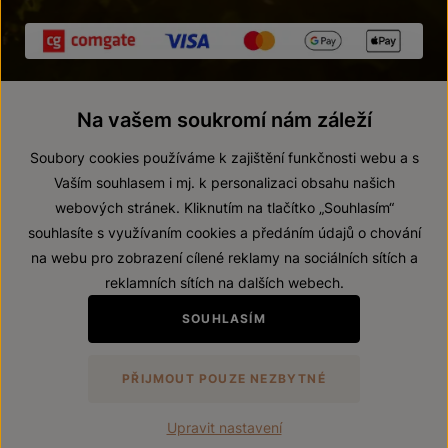
Na vašem soukromí nám záleží
Soubory cookies používáme k zajištění funkčnosti webu a s
Vaším souhlasem i mj. k personalizaci obsahu našich
webových stránek. Kliknutím na tlačítko „Souhlasím“
© 2026 ZNOVÍN ZNOJMO, a. s.
souhlasíte s využívaním cookies a předáním údajů o chování
Vnitřní oznamovací systém (whistleblowing)
na webu pro zobrazení cílené reklamy na sociálních sítích a
Prohlášení o přístupnosti
reklamních sítích na dalších webech.
Upravit nastavení
SOUHLASÍM
Zákaz prodeje alkoholických nápojů osobám mladším 18 let.
PŘIJMOUT POUZE NEZBYTNÉ
Vytvořil
webProgress
Upravit nastavení