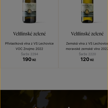
Veltlínské zelené
Veltlínské zelené
Přívlastková vína z VS Lechovice
Zemská vína z VS Lechovic
VOC Znojmo 2022
moravské zemské víno 202
Šarže 2294
Šarže 2220
190
120
Kč
Kč