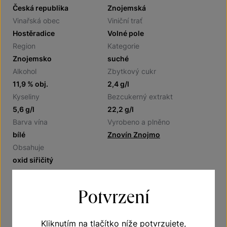
Česká republika
Znojemská
Vinařská obec
Viniční trať
Hostěradice
Volné pole
Region
Kategorie
Znojemsko
suché
Alkohol
Zbytkový cukr
11,9 % obj.
2,4 g/l
Kyseliny
Bezcukerný extrakt
5,6 g/l
22,2 g/l
Barva vína
Vyrobeno a plněno
bílé
Znovín Znojmo
Obsahuje
oxid siřičitý
Potvrzení
Doporučení
Kliknutím na tlačítko níže potvrzujete,