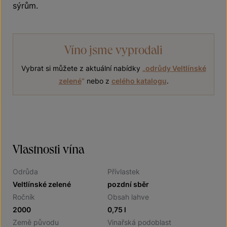
sýrům.
Víno jsme vyprodali
Vybrat si můžete z aktuální nabídky
„
odrůdy Veltlínské
zelené
“
nebo z
celého katalogu
.
Vlastnosti vína
Odrůda
Přívlastek
Veltlínské zelené
pozdní sběr
Ročník
Obsah lahve
2000
0,75 l
Země původu
Vinařská podoblast