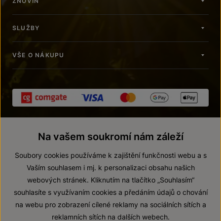
ZNOVÍN
SLUŽBY
VŠE O NÁKUPU
Na vašem soukromí nám záleží
Soubory cookies používáme k zajištění funkčnosti webu a s
Vaším souhlasem i mj. k personalizaci obsahu našich
webových stránek. Kliknutím na tlačítko „Souhlasím“
© 2026 ZNOVÍN ZNOJMO, a. s.
souhlasíte s využívaním cookies a předáním údajů o chování
Vnitřní oznamovací systém (whistleblowing)
na webu pro zobrazení cílené reklamy na sociálních sítích a
Prohlášení o přístupnosti
reklamních sítích na dalších webech.