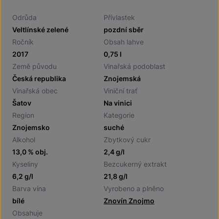
Odrůda
Přívlastek
Veltlínské zelené
pozdní sběr
Ročník
Obsah lahve
2017
0,75 l
Země původu
Vinařská podoblast
Česká republika
Znojemská
Vinařská obec
Viniční trať
Šatov
Na vinici
Region
Kategorie
Znojemsko
suché
Alkohol
Zbytkový cukr
13,0 % obj.
2,4 g/l
Kyseliny
Bezcukerný extrakt
6,2 g/l
21,8 g/l
Barva vína
Vyrobeno a plněno
bílé
Znovín Znojmo
Obsahuje