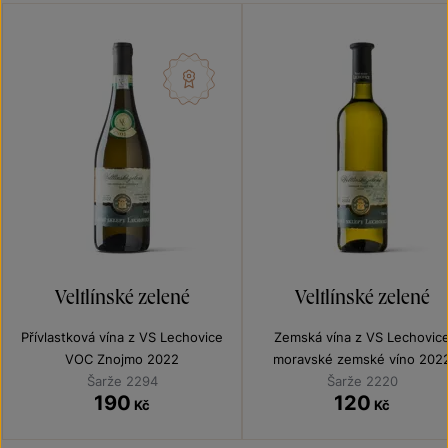
Veltlínské zelené
Veltlínské zelené
Přívlastková vína z VS Lechovice
Zemská vína z VS Lechovic
VOC Znojmo 2022
moravské zemské víno 202
Šarže 2294
Šarže 2220
190
120
Kč
Kč