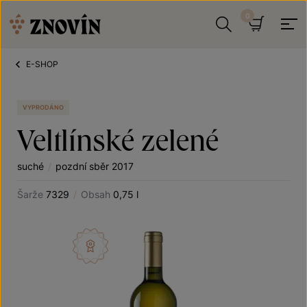
Přeskočit na obsah
Hledat
Košík
E-SHOP
VYPRODÁNO
Veltlínské zelené
suché
/
pozdní sběr 2017
Šarže
7329
/
Obsah
0,75 l