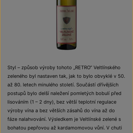
Styl – způsob výroby tohoto „RETRO“ Veltlínského
zeleného byl nastaven tak, jak to bylo obvyklé v 50.
až 80. letech minulého století. Součástí dřívějších
postupů bylo delší naležení pomletých bobulí před
lisováním (1 – 2 dny), bez větší teplotní regulace
výroby vína a bez větších zásahů do vína až do
fáze nalahvování. Výsledkem je Veltlínské zelené s
bohatou pepřovou až kardamomovou vůní. V chuti