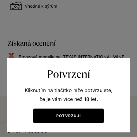
Vhodné k sýrům
Získaná ocenění
Bronzová medaile na „TEXAS INTERNATIONAL WINE
COMPETITION 2019“, USA
Potvrzení
Kliknutím na tlačítko níže potvrzujete,
že je vám více než 18 let.
POTVRZUJI
VINIČNÍ TRAŤ
Na vinici