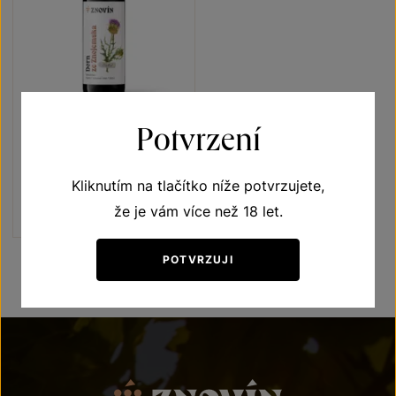
Potvrzení
Dornfelder
Rozkvetlá louka
jakostní víno 2024
Kliknutím na tlačítko níže potvrzujete,
Šarže 4334
že je vám více než 18 let.
130
Kč
POTVRZUJI