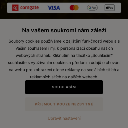
Na vašem soukromí nám záleží
Soubory cookies používáme k zajištění funkčnosti webu a s
Vaším souhlasem i mj. k personalizaci obsahu našich
webových stránek. Kliknutím na tlačítko „Souhlasím“
© 2026 ZNOVÍN ZNOJMO, a. s.
souhlasíte s využívaním cookies a předáním údajů o chování
Vnitřní oznamovací systém (whistleblowing)
na webu pro zobrazení cílené reklamy na sociálních sítích a
Prohlášení o přístupnosti
reklamních sítích na dalších webech.
Upravit nastavení
SOUHLASÍM
Zákaz prodeje alkoholických nápojů osobám mladším 18 let.
PŘIJMOUT POUZE NEZBYTNÉ
Vytvořil
webProgress
Upravit nastavení