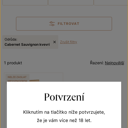
FILTROVAT
Odrůda:
Zrušit filtry
Cabernet Sauvignon kvevri
1 produkt
Řazení:
Nejnovější
NELZE ZASLAT
MESSENGEREM
Potvrzení
Kliknutím na tlačítko níže potvrzujete,
že je vám více než 18 let.