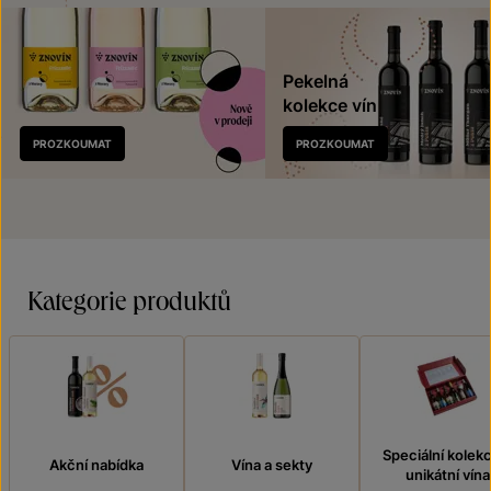
Pekelná
kolekce vín
Nově
PROZKOUMAT
PROZKOUMAT
v prodeji
Kategorie produktů
Speciální kolek
Akční nabídka
Vína a sekty
unikátní vína