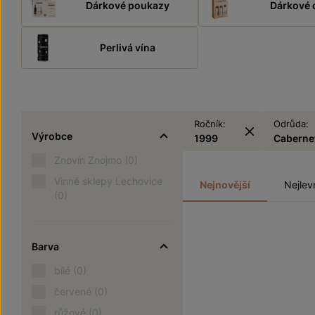
Dárkové poukazy
Dárkové 
Perlivá vína
Ročník:
Odrůda:
Výrobce
1999
Caberne
Znovín Znojmo
(0)
Vinné sklepy Lechovice
Nejnovější
Nejlev
(0)
Barva
bílé
(0)
červené
(0)
růžové
(0)