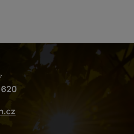
?
 620
n.cz