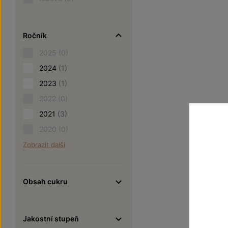
Ročník
2025
(0)
2024
(1)
2023
(1)
2022
(0)
2021
(3)
2020
(0)
Zobrazit další
Obsah cukru
Jakostní stupeň