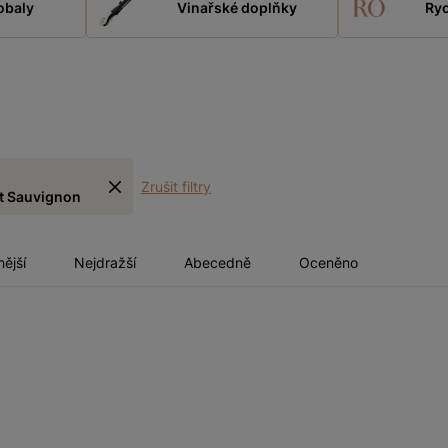
obaly
Vinařské doplňky
Ryc
Zrušit filtry
t Sauvignon
nější
Nejdražší
Abecedně
Oceněno