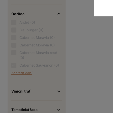
Odrůda
André
(0)
Blauburger
(0)
Cabernet Moravia
(0)
Cabernet Moravia
(0)
Cabernet Moravia rosé
(0)
Cabernet Sauvignon
(0)
Zobrazit další
Viniční trať
Tematická řada