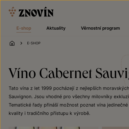
Přeskočit na obsah
E-shop
Aktuality
Věrnostní program
ÚVOD
E-SHOP
Víno Cabernet Sauvi
Tato vína z let 1999 pocházejí z nejlepších moravskýc
Sauvignon. Jsou vhodné pro všechny milovníky exkluzivn
Tematické řady přináší možnost poznat vína jedinečné j
kvality i tradičního přístupu k výrobě.