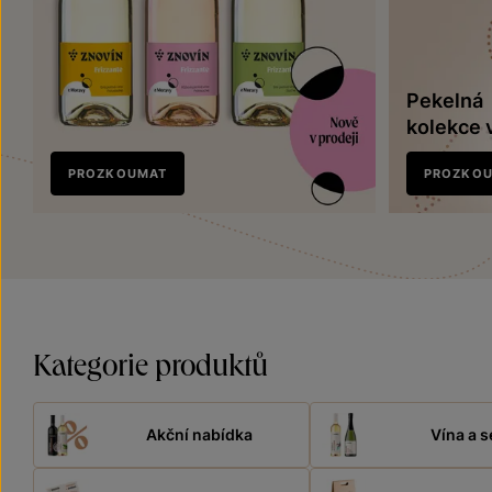
Pekelná
kolekce 
Nově
PROZKOUMAT
PROZKO
v prodeji
Kategorie produktů
Akční nabídka
Vína a s