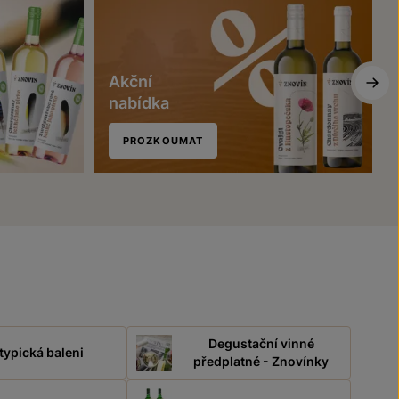
Akční
nabídka
PROZKOUMAT
Degustační vinné
typická baleni
předplatné - Znovínky