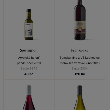
Sauvignon
Frankovka
Atypická balení
Zemská vína z VS Lechovice
pozdní sběr 2023
moravské zemské víno 2023
Šarže 3345
Šarže 2334
48
Kč
120
Kč