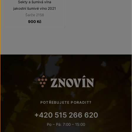
Sekty a šumivá vína
jakostní šumivé víno 2021
Šarže 2158
900
Kč
POTŘEBUJETE PORADIT?
+420 515 266 620
Po – Pá: 7:00 – 15:00