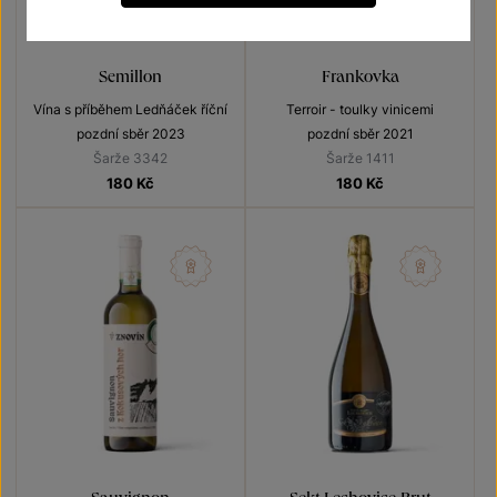
Semillon
Frankovka
Vína s příběhem Ledňáček říční
Terroir - toulky vinicemi
pozdní sběr 2023
pozdní sběr 2021
Šarže 3342
Šarže 1411
180
Kč
180
Kč
Sauvignon
Sekt Lechovice Brut