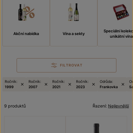
Speciální kolek
Akční nabídka
Vína a sekty
unikátní vína
FILTROVAT
Ročník:
Ročník:
Ročník:
Ročník:
Odrůda:
Od
1999
2007
2021
2023
Frankovka
S
9 produktů
Řazení:
Nejlevnější