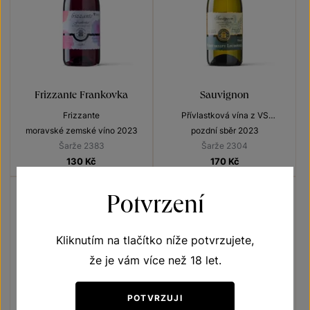
Frizzante Frankovka
Sauvignon
Frizzante
Přívlastková vína z VS
Lechovice
moravské zemské víno 2023
pozdní sběr 2023
Šarže 2383
Šarže 2304
130
Kč
170
Kč
Potvrzení
Kliknutím na tlačítko níže potvrzujete,
že je vám více než 18 let.
POTVRZUJI