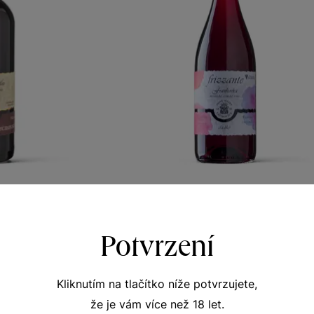
vka
Frizzante Frankovka
S Lechovice
Frizzante
Potvrzení
 víno 2023
moravské zemské víno 2023
334
Šarže 2383
130
Kč
Kč
Kliknutím na tlačítko níže potvrzujete,
že je vám více než 18 let.