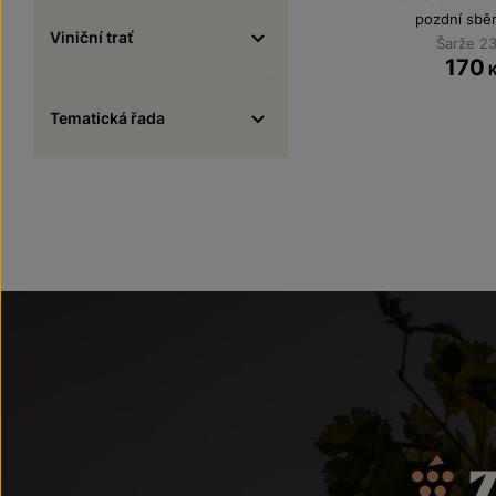
pozdní sbě
Viniční trať
Šarže 2
170
Tematická řada