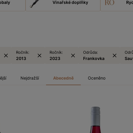
obaly
Vinařské doplňky
Ryc
Ročník:
Ročník:
Odrůda:
Odr
2013
2023
Frankovka
Sau
ější
Nejdražší
Abecedně
Oceněno