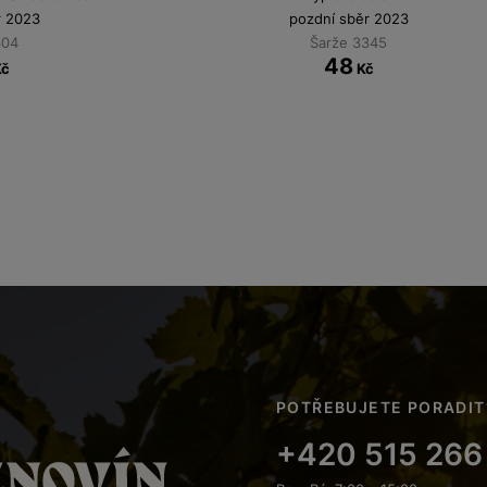
r 2023
pozdní sběr 2023
304
Šarže 3345
48
Kč
Kč
POTŘEBUJETE PORADIT
+420 515 266