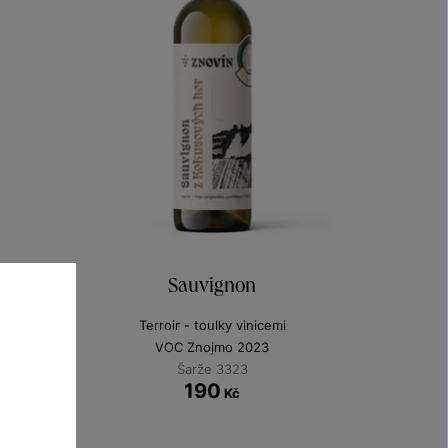
Sauvignon
Terroir - toulky vinicemi
VOC Znojmo 2023
Šarže 3323
190
Kč