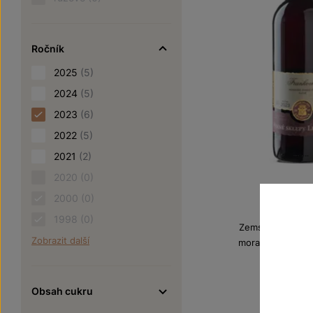
Ročník
2025
(5)
2024
(5)
2023
(6)
2022
(5)
2021
(2)
2020
(0)
Franko
2000
(0)
1998
(0)
Zemská vína z V
Zobrazit další
moravské zemské
Šarže 2
120
Obsah cukru