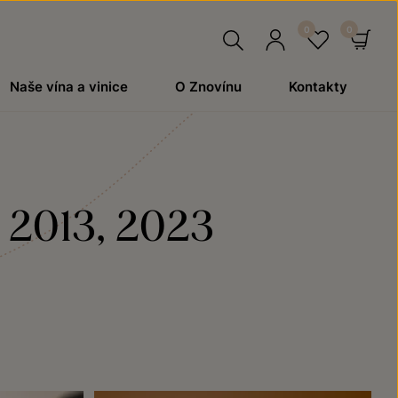
Hledat
Přihlásit
Oblíben
Ko
Naše vína a vinice
O Znovínu
Kontakty
se
, 2013, 2023