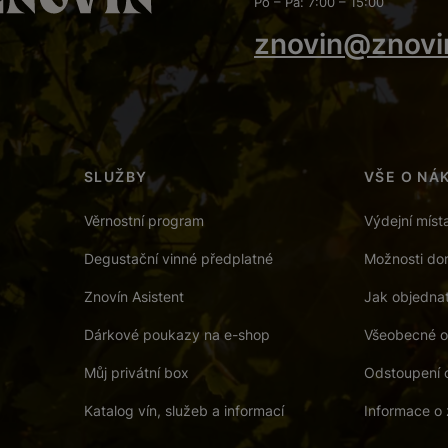
Po – Pá: 7:00 – 15:00
znovin@znovi
SLUŽBY
VŠE O NÁ
Věrnostní program
Výdejní míst
Degustační vinné předplatné
Možnosti dor
Znovín Asistent
Jak objedna
Dárkové poukazy na e-shop
Všeobecné o
Můj privátní box
Odstoupení 
Katalog vín, služeb a informací
Informace o 