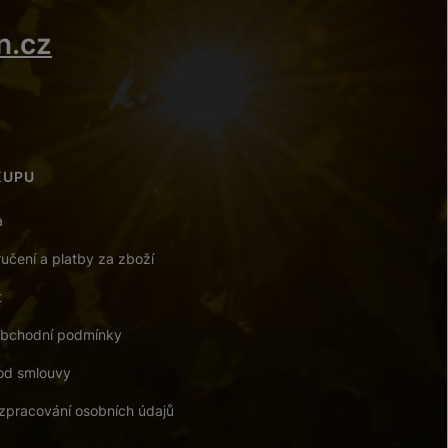
n.cz
KUPU
a
učení a platby za zboží
t
bchodní podmínky
od smlouvy
zpracování osobních údajů