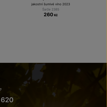
jakostní šumivé víno 2023
Šarže 2385
260
Kč
?
 620