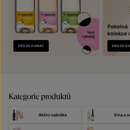
Pekelná
kolekce 
Nově
PROZKOUMAT
PROZKO
v prodeji
Kategorie produktů
Akční nabídka
Vína a s