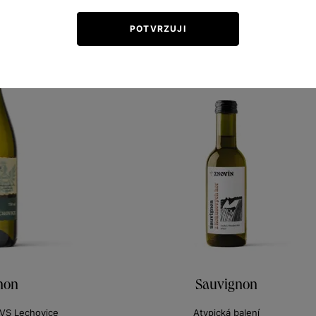
POTVRZUJI
non
Sauvignon
z VS Lechovice
Atypická balení