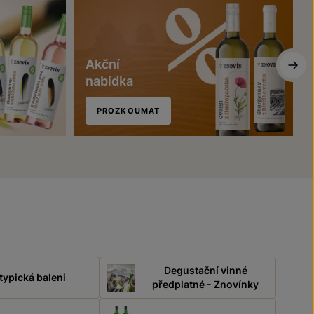
Akční
nabídka
PROZKOUMAT
Degustační vinné
typická baleni
předplatné - Znovínky