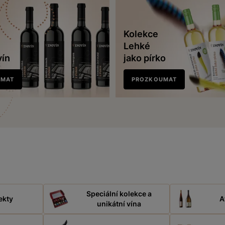
Kolekce
Lehké
vín
jako pírko
UMAT
PROZKOUMAT
Speciální kolekce a
ekty
A
unikátní vína