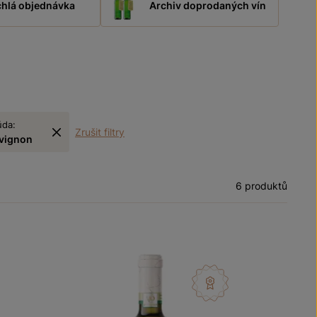
hlá objednávka
Archiv doprodaných vín
ůda:
Zrušit filtry
vignon
6 produktů