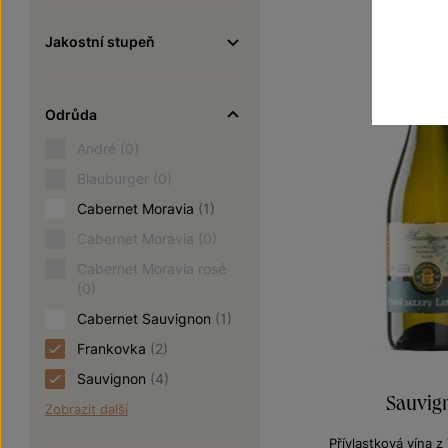
Jakostní stupeň
Odrůda
André
(0)
Blauburger
(0)
Cabernet Moravia
(1)
Cabernet Moravia
(0)
Cabernet Moravia rosé
(0)
Cabernet Sauvignon
(1)
Frankovka
(2)
Sauvignon
(4)
Sauvig
Zobrazit další
Přívlastková vína 