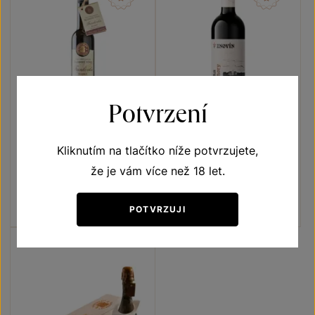
Potvrzení
Frankovka
Frankovka
Kliknutím na tlačítko níže potvrzujete,
Přívlastková vína z VS
Terroir - toulky vinicemi
že je vám více než 18 let.
Lechovice
slámové víno 2015
pozdní sběr 2021
Šarže 1526
Šarže 1411
POTVRZUJI
400
Kč
180
Kč