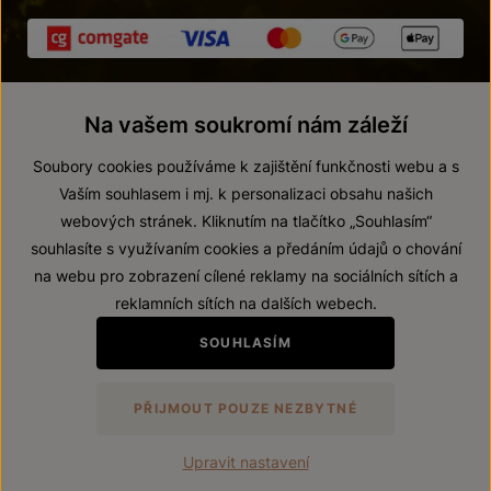
Na vašem soukromí nám záleží
Soubory cookies používáme k zajištění funkčnosti webu a s
Vaším souhlasem i mj. k personalizaci obsahu našich
webových stránek. Kliknutím na tlačítko „Souhlasím“
© 2026 ZNOVÍN ZNOJMO, a. s.
souhlasíte s využívaním cookies a předáním údajů o chování
Vnitřní oznamovací systém (whistleblowing)
na webu pro zobrazení cílené reklamy na sociálních sítích a
Prohlášení o přístupnosti
reklamních sítích na dalších webech.
Upravit nastavení
SOUHLASÍM
Zákaz prodeje alkoholických nápojů osobám mladším 18 let.
PŘIJMOUT POUZE NEZBYTNÉ
Vytvořil
webProgress
Upravit nastavení