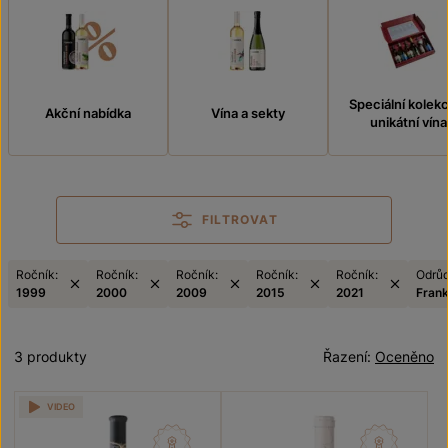
Speciální kolek
Akční nabídka
Vína a sekty
unikátní vína
FILTROVAT
Ročník:
Ročník:
Ročník:
Ročník:
Ročník:
Odrůd
1999
2000
2009
2015
2021
Fran
3 produkty
Řazení:
Oceněno
VIDEO