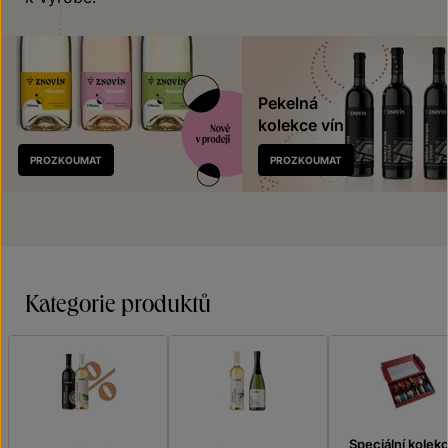
Pekelná
kolekce vín
Nově
PROZKOUMAT
PROZKOUMAT
v prodeji
Kategorie produktů
Speciální kolek