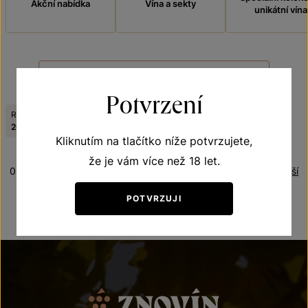
Akční nabídka
Vína a sekty
unikátní vína
FILTROVAT
Potvrzení
Ročník:
Odrůda:
Odrůda:
Zrušit filtry
2007
Frankovka
Veritas
Kliknutím na tlačítko níže potvrzujete,
že je vám více než 18 let.
0 produktů
Řazení:
Nejlevnější
POTVRZUJI