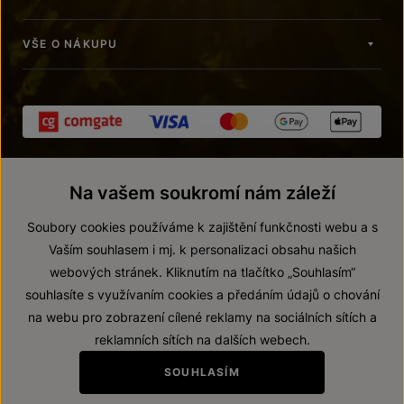
VŠE O NÁKUPU
Na vašem soukromí nám záleží
Soubory cookies používáme k zajištění funkčnosti webu a s
Vaším souhlasem i mj. k personalizaci obsahu našich
webových stránek. Kliknutím na tlačítko „Souhlasím“
© 2026 ZNOVÍN ZNOJMO, a. s.
souhlasíte s využívaním cookies a předáním údajů o chování
Vnitřní oznamovací systém (whistleblowing)
na webu pro zobrazení cílené reklamy na sociálních sítích a
Prohlášení o přístupnosti
reklamních sítích na dalších webech.
Upravit nastavení
SOUHLASÍM
Zákaz prodeje alkoholických nápojů osobám mladším 18 let.