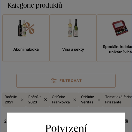
Kategorie produktů
Speciální kolek
Akční nabídka
Vína a sekty
unikátní vína
FILTROVAT
Ročník:
Ročník:
Odrůda:
Odrůda:
Tematická řada:
2021
2023
Frankovka
Veritas
Frizzante
2 produkty
Řazení:
Nejlevnější
Potvrzení