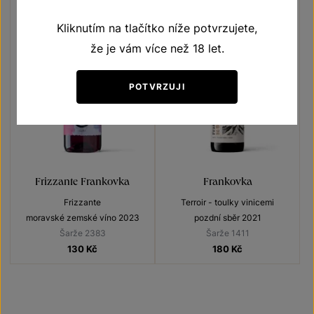
Kliknutím na tlačítko níže potvrzujete,
že je vám více než 18 let.
POTVRZUJI
Frizzante Frankovka
Frankovka
Frizzante
Terroir - toulky vinicemi
moravské zemské víno 2023
pozdní sběr 2021
Šarže 2383
Šarže 1411
130
Kč
180
Kč