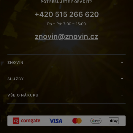
POTŘEBUJETE PORADIT?
+420 515 266 620
Po – Pá: 7:00 – 15:00
znovin@znovin.cz
ZNOVÍN
SLUŽBY
VŠE O NÁKUPU