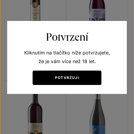
Potvrzení
Frankovka
Frizzante Frankovka
Kliknutím na tlačítko níže potvrzujete,
Přívlastková vína z VS
Frizzante
Lechovice
že je vám více než 18 let.
slámové víno 2015
moravské zemské víno 2023
Šarže 1526
Šarže 2383
400
Kč
130
Kč
POTVRZUJI