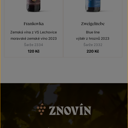
Frankovka
Zweigeltrebe
Zemská vína z VS Lechovice
Blue line
moravské zemské víno 2023
výběr z hroznů 2023
Šarže 2334
Šarže 2332
120
Kč
220
Kč