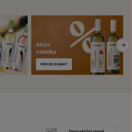
Akční
nabídka
PROZKOUMAT
Degustační vinné