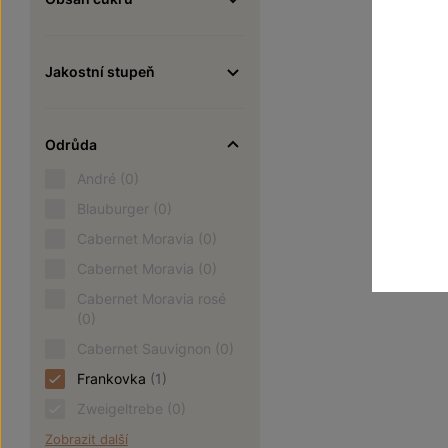
130
Jakostní stupeň
Odrůda
André
(0)
Blauburger
(0)
Cabernet Moravia
(0)
Cabernet Moravia
(0)
Cabernet Moravia rosé
(0)
Cabernet Sauvignon
(0)
Frankovka
(1)
Zweigeltrebe
(0)
Zobrazit další