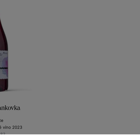
rankovka
te
 víno 2023
383