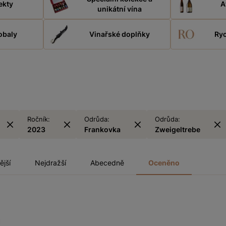
ekty
A
unikátní vína
obaly
Vinařské doplňky
Ryc
Ročník:
Odrůda:
Odrůda:
2023
Frankovka
Zweigeltrebe
ější
Nejdražší
Abecedně
Oceněno