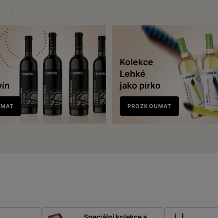
Kolekce
Lehké
vín
jako pírko
UMAT
PROZKOUMAT
Speciální kolekce a