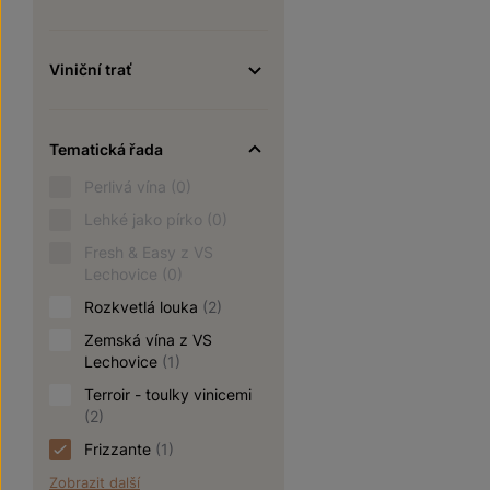
Viniční trať
Tematická řada
Perlivá vína
(0)
Lehké jako pírko
(0)
Fresh & Easy z VS
Lechovice
(0)
Rozkvetlá louka
(2)
Zemská vína z VS
Lechovice
(1)
Terroir - toulky vinicemi
(2)
Frizzante
(1)
Zobrazit další