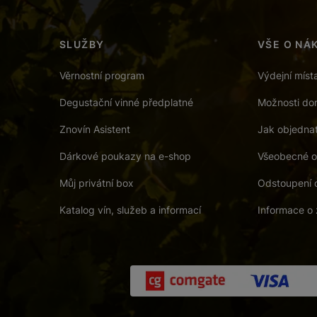
SLUŽBY
VŠE O NÁ
Věrnostní program
Výdejní míst
Degustační vinné předplatné
Možnosti dor
Znovín Asistent
Jak objedna
Dárkové poukazy na e-shop
Všeobecné o
Můj privátní box
Odstoupení 
Katalog vín, služeb a informací
Informace o 