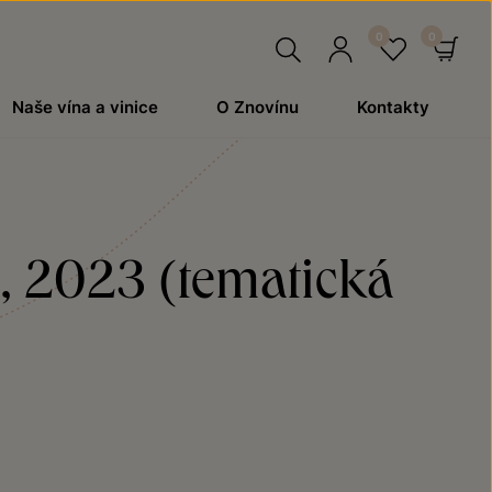
Hledat
Přihlásit
Oblíben
Ko
Naše vína a vinice
O Znovínu
Kontakty
se
1, 2023 (tematická