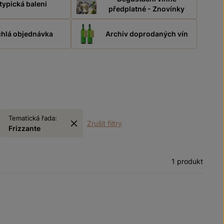
typická baleni
předplatné - Znovínky
hlá objednávka
Archiv doprodaných vín
Tematická řada:
Zrušit filtry
Frizzante
1 produkt