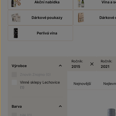
Akční nabídka
Vína a s
Dárkové poukazy
Dárkové 
Perlivá vína
Ročník:
Ročník:
Výrobce
2015
2021
Znovín Znojmo
(0)
Vinné sklepy Lechovice
Nejnovější
Nejlevn
(1)
Barva
bílé
(0)