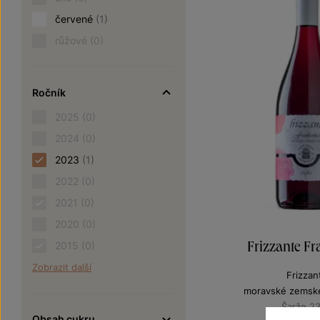
červené
(1)
růžové
(0)
Ročník
2025
(0)
2024
(0)
2023
(1)
2022
(0)
2021
(0)
2020
(0)
Frizzante F
2015
(0)
Zobrazit další
Frizzan
moravské zemské
Šarže 2
Obsah cukru