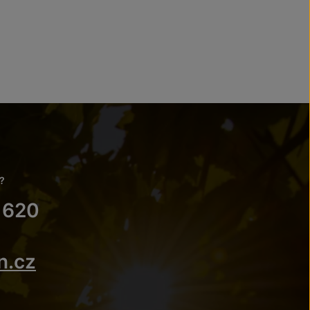
?
 620
n.cz