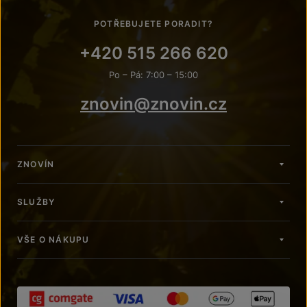
POTŘEBUJETE PORADIT?
+420 515 266 620
Po – Pá: 7:00 – 15:00
znovin@znovin.cz
ZNOVÍN
SLUŽBY
VŠE O NÁKUPU