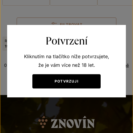
FILTROVAT
Potvrzení
Ročník:
Odrůda:
Zrušit filtry
1999
Frankovka
Kliknutím na tlačítko níže potvrzujete,
že je vám více než 18 let.
0 produktů
Řazení:
Abecedně
POTVRZUJI