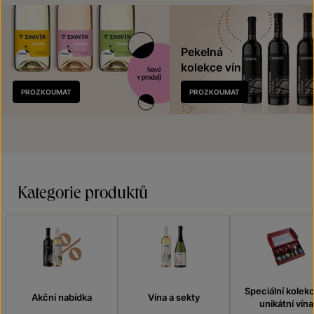
Pekelná
kolekce vín
Nově
PROZKOUMAT
PROZKOUMAT
v prodeji
Kategorie produktů
Speciální kolek
Akční nabídka
Vína a sekty
unikátní vína