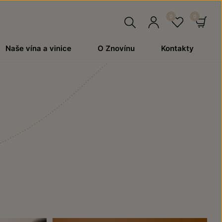
Hledat
Přihlásit
Oblíben
Ko
Naše vína a vinice
O Znovínu
Kontakty
se