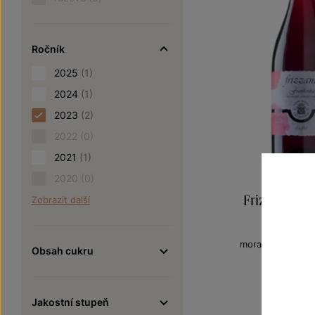
Ročník
2025
(1)
2024
(1)
2023
(2)
2022
(0)
2021
(1)
2020
(0)
Frizzante F
Zobrazit další
Frizzan
moravské zemské
Obsah cukru
Šarže 2
130
Jakostní stupeň