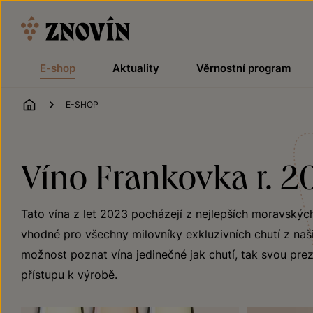
Přeskočit na obsah
E-shop
Aktuality
Věrnostní program
ÚVOD
E-SHOP
Víno Frankovka r. 2
Tato vína z let 2023 pocházejí z nejlepších moravskýc
vhodné pro všechny milovníky exkluzivních chutí z naši
možnost poznat vína jedinečné jak chutí, tak svou preze
přístupu k výrobě.