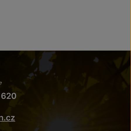
?
 620
n.cz