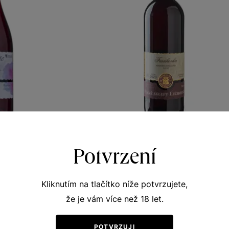
rankovka
Frankovka
Potvrzení
te
Zemská vína z VS Lechovice
 víno 2023
moravské zemské víno 2023
Kliknutím na tlačítko níže potvrzujete,
383
Šarže 2334
že je vám více než 18 let.
120
Kč
Kč
POTVRZUJI