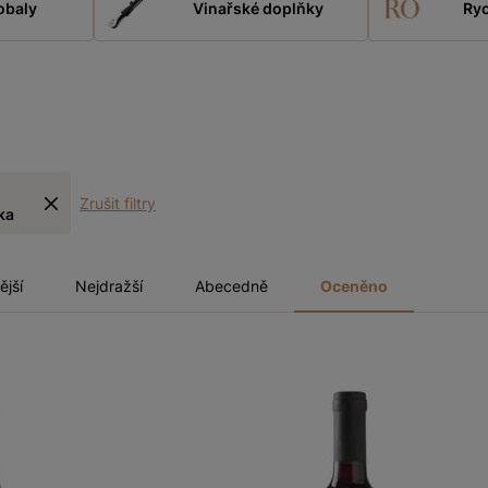
obaly
Vinařské doplňky
Ryc
Zrušit filtry
ka
ější
Nejdražší
Abecedně
Oceněno