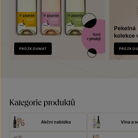
Pekelná
kolekce 
Nově
PROZKOUMAT
PROZKO
v prodeji
Kategorie produktů
Akční nabídka
Vína a s