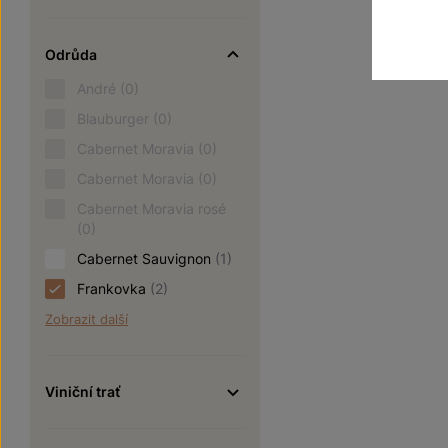
Odrůda
André
(0)
Blauburger
(0)
Cabernet Moravia
(0)
Cabernet Moravia
(0)
Cabernet Moravia rosé
(0)
Cabernet Sauvignon
(1)
Frankovka
(2)
Zobrazit další
Viniční trať