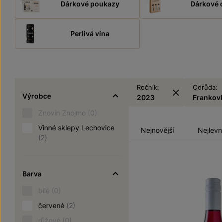
Dárkové poukazy
Dárkové 
Perlivá vína
Ročník:
Odrůda:
Výrobce
2023
Frankov
Znovín Znojmo
(0)
Vinné sklepy Lechovice
Nejnovější
Nejlevn
(2)
Barva
bílé
(0)
červené
(2)
růžové
(0)