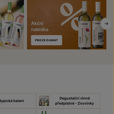
Akční
nabídka
PROZKOUMAT
Degustační vinné
typická baleni
předplatné - Znovínky