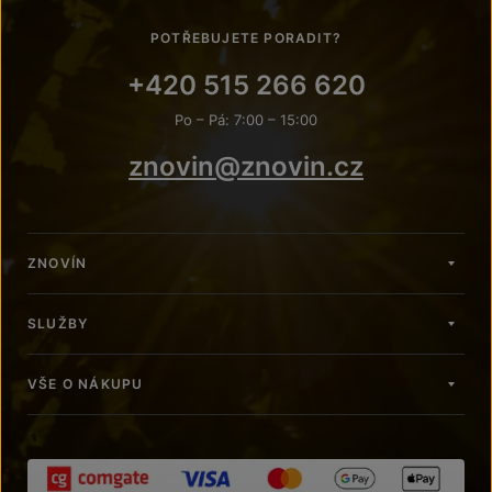
POTŘEBUJETE PORADIT?
+420 515 266 620
Po – Pá: 7:00 – 15:00
znovin@znovin.cz
ZNOVÍN
SLUŽBY
VŠE O NÁKUPU