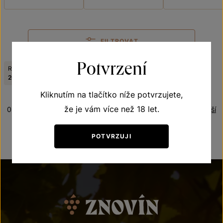
FILTROVAT
Potvrzení
Ročník:
Odrůda:
Zrušit filtry
2000
Frankovka
Kliknutím na tlačítko níže potvrzujete,
že je vám více než 18 let.
0 produktů
Řazení:
Nejnovější
POTVRZUJI