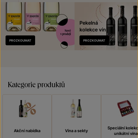
Pekelná
kolekce vín
Nově
PROZKOUMAT
PROZKOUMAT
v prodeji
Kategorie produktů
Speciální kolek
Akční nabídka
Vína a sekty
unikátní vína