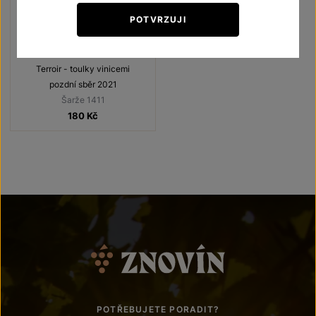
POTVRZUJI
Frankovka
Terroir - toulky vinicemi
pozdní sběr 2021
Šarže 1411
180
Kč
POTŘEBUJETE PORADIT?