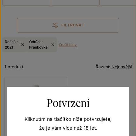
FILTROVAT
Ročník:
Odrůda:
Zrušit filtry
2021
Frankovka
1 produkt
Řazení:
Nejnovější
Potvrzení
Kliknutím na tlačítko níže potvrzujete,
že je vám více než 18 let.