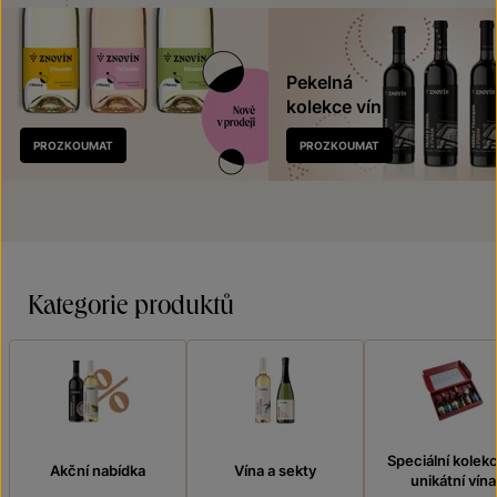
Pekelná
kolekce vín
Nově
PROZKOUMAT
PROZKOUMAT
v prodeji
Kategorie produktů
Speciální kolek
Akční nabídka
Vína a sekty
unikátní vína