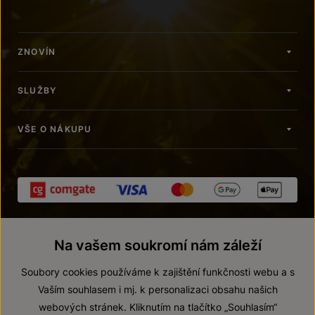
ZNOVÍN
SLUŽBY
VŠE O NÁKUPU
Na vašem soukromí nám záleží
Soubory cookies používáme k zajištění funkčnosti webu a s
Vaším souhlasem i mj. k personalizaci obsahu našich
webových stránek. Kliknutím na tlačítko „Souhlasím“
© 2026 ZNOVÍN ZNOJMO, a. s.