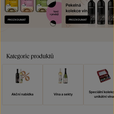
Pekelná
kolekce vín
Nově
PROZKOUMAT
PROZKOUMAT
v prodeji
Kategorie produktů
Speciální kolek
Akční nabídka
Vína a sekty
unikátní vína