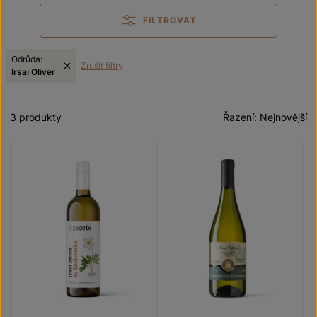
FILTROVAT
Odrůda:
Zrušit filtry
Irsai Oliver
3 produkty
Řazení:
Nejnovější