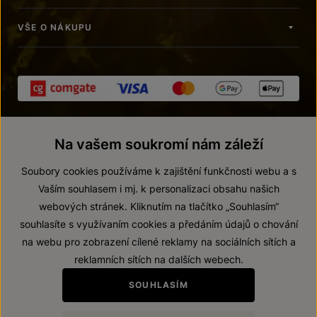
VŠE O NÁKUPU
Na vašem soukromí nám záleží
Soubory cookies používáme k zajištění funkčnosti webu a s
Vaším souhlasem i mj. k personalizaci obsahu našich
webových stránek. Kliknutím na tlačítko „Souhlasím“
© 2026 ZNOVÍN ZNOJMO, a. s.
souhlasíte s využívaním cookies a předáním údajů o chování
Vnitřní oznamovací systém (whistleblowing)
na webu pro zobrazení cílené reklamy na sociálních sítích a
Prohlášení o přístupnosti
reklamních sítích na dalších webech.
Upravit nastavení
SOUHLASÍM
Zákaz prodeje alkoholických nápojů osobám mladším 18 let.