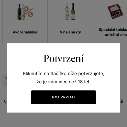
Speciální kolek
Akční nabídka
Vína a sekty
unikátní vína
Potvrzení
FILTROVAT
Kliknutím na tlačítko níže potvrzujete,
Odrůda:
Tematická řada:
Zrušit filtry
že je vám více než 18 let.
Johanniter
Terroir - toulky vinicemi
POTVRZUJI
0 produktů
Řazení:
Nejnovější