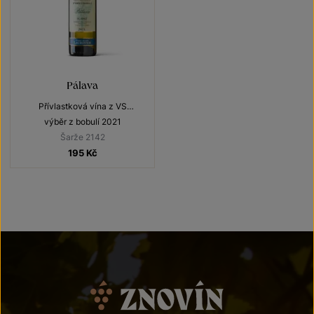
Pálava
Přívlastková vína z VS
Lechovice
výběr z bobulí 2021
Šarže 2142
195
Kč