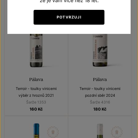
že je vám více než 18 let.
POTVRZUJI
Pálava
Pálava
Terroir - toulky vinicemi
Terroir - toulky vinicemi
výběr z hroznů 2021
pozdní sběr 2024
Šarže 1353
Šarže 4316
160
Kč
180
Kč