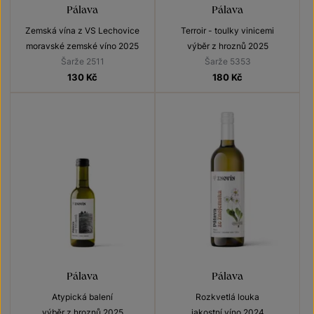
Pálava
Pálava
Zemská vína z VS Lechovice
Terroir - toulky vinicemi
moravské zemské víno 2025
výběr z hroznů 2025
Šarže 2511
Šarže 5353
130
Kč
180
Kč
Pálava
Pálava
Atypická balení
Rozkvetlá louka
výběr z hroznů 2025
jakostní víno 2024