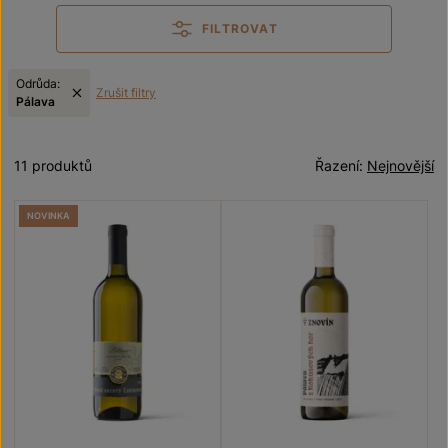
FILTROVAT
Odrůda:
Zrušit filtry
Pálava
11 produktů
Řazení:
Nejnovější
NOVINKA