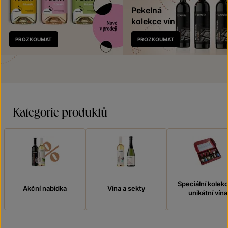
Pekelná
kolekce vín
Nově
PROZKOUMAT
PROZKOUMAT
v prodeji
Kategorie produktů
Speciální kolek
Akční nabídka
Vína a sekty
unikátní vína