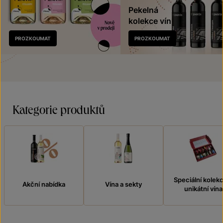
Pekelná
kolekce vín
Nově
PROZKOUMAT
PROZKOUMAT
v prodeji
Kategorie produktů
Speciální kolek
Akční nabídka
Vína a sekty
unikátní vína