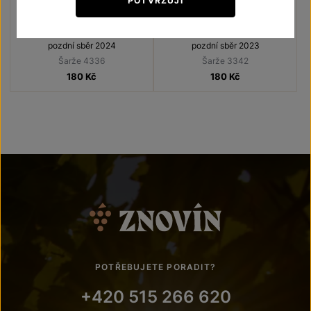
POTVRZUJI
Semillon
Semillon
Vína s příběhem Ledňáček říční
Vína s příběhem Ledňáček říční
pozdní sběr 2024
pozdní sběr 2023
Šarže 4336
Šarže 3342
180
Kč
180
Kč
POTŘEBUJETE PORADIT?
+420 515 266 620