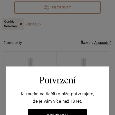
FILTROVAT
Odrůda:
Zrušit filtry
Semillon
2 produkty
Řazení:
Abecedně
Potvrzení
Kliknutím na tlačítko níže potvrzujete,
že je vám více než 18 let.