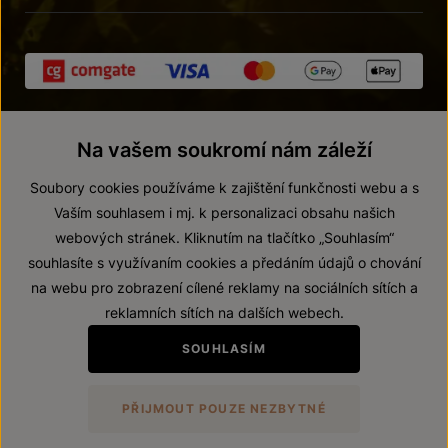
Na vašem soukromí nám záleží
Soubory cookies používáme k zajištění funkčnosti webu a s
Vaším souhlasem i mj. k personalizaci obsahu našich
webových stránek. Kliknutím na tlačítko „Souhlasím“
© 2026 ZNOVÍN ZNOJMO, a. s.
souhlasíte s využívaním cookies a předáním údajů o chování
Vnitřní oznamovací systém (whistleblowing)
na webu pro zobrazení cílené reklamy na sociálních sítích a
Prohlášení o přístupnosti
reklamních sítích na dalších webech.
Upravit nastavení
SOUHLASÍM
Zákaz prodeje alkoholických nápojů osobám mladším 18 let.
PŘIJMOUT POUZE NEZBYTNÉ
Vytvořil
webProgress