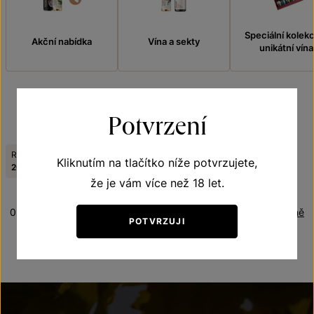
Speciální kolek
Akční nabídka
Vína a sekty
unikátní vína
Potvrzení
FILTROVAT
Ročník:
Ročník:
Viniční trať:
Kliknutím na tlačítko níže potvrzujete,
Zrušit filtry
2010
2019
Kolby - Strossberg
že je vám více než 18 let.
0 produktů
Řazení:
Abecedně
POTVRZUJI