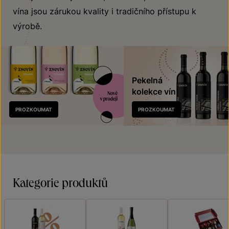
vína jsou zárukou kvality i tradičního přístupu k
výrobě.
Pekelná
kolekce vín
Nově
PROZKOUMAT
PROZKOUMAT
v prodeji
Kategorie produktů