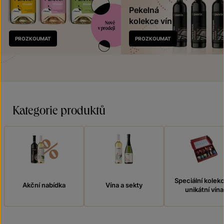
Pekelná
kolekce vín
Nově
PROZKOUMAT
PROZKOUMAT
v prodeji
Kategorie produktů
Speciální kolek
Akční nabídka
Vína a sekty
unikátní vína