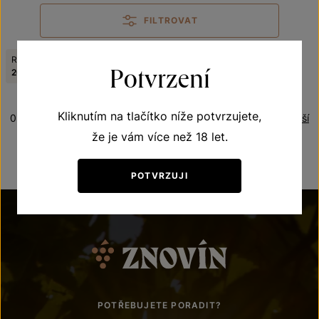
FILTROVAT
Ročník:
Zrušit filtry
Potvrzení
2013
Kliknutím na tlačítko níže potvrzujete,
0 produktů
Řazení:
Nejdražší
že je vám více než 18 let.
POTVRZUJI
POTŘEBUJETE PORADIT?