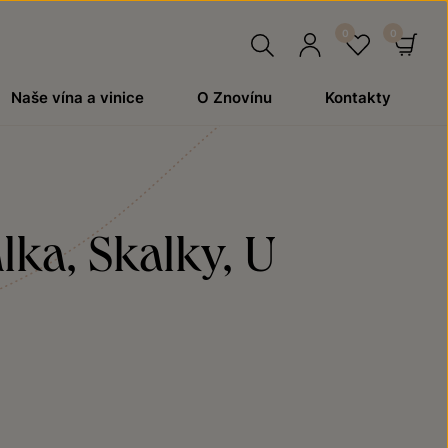
Hledat
Přihlásit
Oblíben
Ko
Naše vína a vinice
O Znovínu
Kontakty
se
alka, Skalky, U