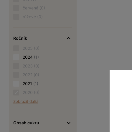
červené
(0)
růžové
(0)
Ročník
2025
(0)
2024
(1)
2023
(0)
2022
(0)
2021
(1)
2020
(0)
Zobrazit další
Obsah cukru