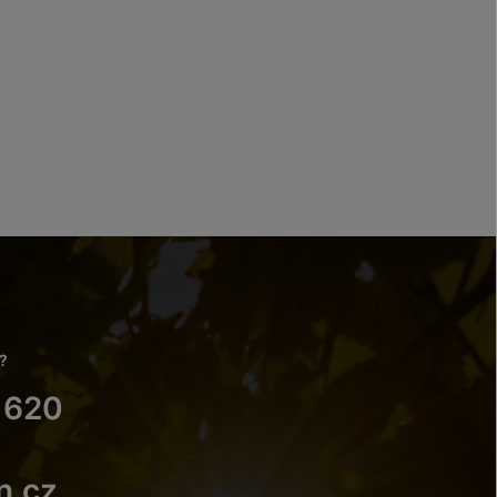
?
 620
n.cz