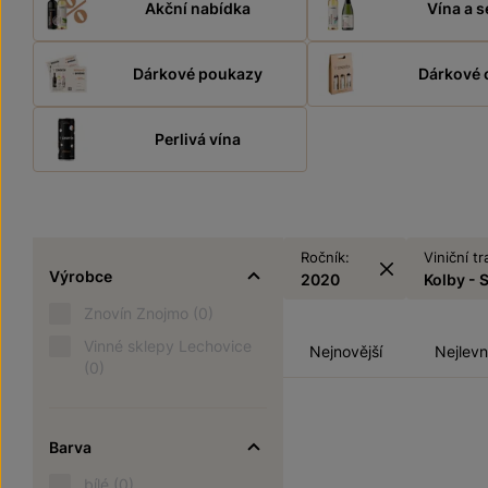
Akční nabídka
Vína a s
Dárkové poukazy
Dárkové 
Perlivá vína
Ročník:
Viniční tr
Výrobce
2020
Kolby - 
Znovín Znojmo
(0)
Vinné sklepy Lechovice
Nejnovější
Nejlevn
(0)
Barva
bílé
(0)