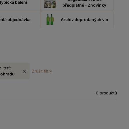
typická baleni
předplatné - Znovínky
hlá objednávka
Archiv doprodaných vín
í trať:
Zrušit filtry
nohradu
0 produktů