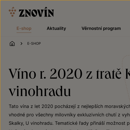
Přeskočit na obsah
E-shop
Aktuality
Věrnostní program
ÚVOD
E-SHOP
Víno r. 2020 z tratě 
vinohradu
Tato vína z let 2020 pocházejí z nejlepších moravských
vhodné pro všechny milovníky exkluzivních chutí z vyhl
Skalky, U vinohradu. Tematické řady přináší možnost po