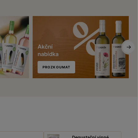
Akční
nabídka
PROZKOUMAT
Degustační vinné