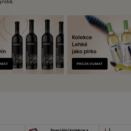
výrobě.
Kolekce
Lehké
vín
jako pírko
UMAT
PROZKOUMAT
Speciální kolekce a