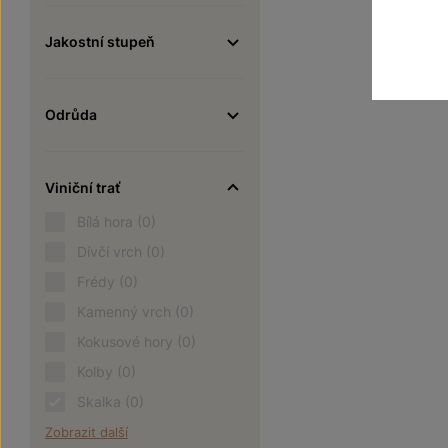
Jakostní stupeň
Odrůda
Viniční trať
Bílá hora
(0)
Dívčí vrch
(0)
Frédy
(0)
Kamenný vrch
(0)
Kokusové hory
(0)
Kolby
(0)
Skalka
(0)
Zobrazit další