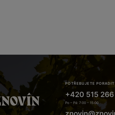
POTŘEBUJETE PORADIT
+420 515 266
Po – Pá: 7:00 – 15:00
znovin@znovi