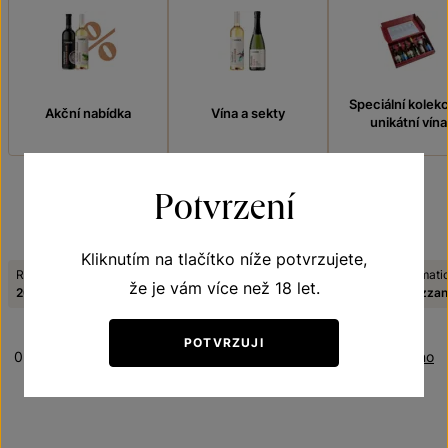
Speciální kolek
Akční nabídka
Vína a sekty
unikátní vína
Potvrzení
FILTROVAT
Kliknutím na tlačítko níže potvrzujete,
Ročník:
Ročník:
Viniční trať:
Tematická řada:
Tematic
že je vám více než 18 let.
2021
2023
U lipky
Blue line
Frizzan
POTVRZUJI
0 produktů
Řazení:
Oceněno