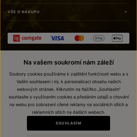
VŠE O NÁKUPU
Na vašem soukromí nám záleží
Soubory cookies používáme k zajištění funkčnosti webu a s
Vaším souhlasem i mj. k personalizaci obsahu našich
webových stránek. Kliknutím na tlačítko „Souhlasím“
© 2026 ZNOVÍN ZNOJMO, a. s.
souhlasíte s využívaním cookies a předáním údajů o chování
Vnitřní oznamovací systém (whistleblowing)
na webu pro zobrazení cílené reklamy na sociálních sítích a
Prohlášení o přístupnosti
reklamních sítích na dalších webech.
Upravit nastavení
SOUHLASÍM
Zákaz prodeje alkoholických nápojů osobám mladším 18 let.