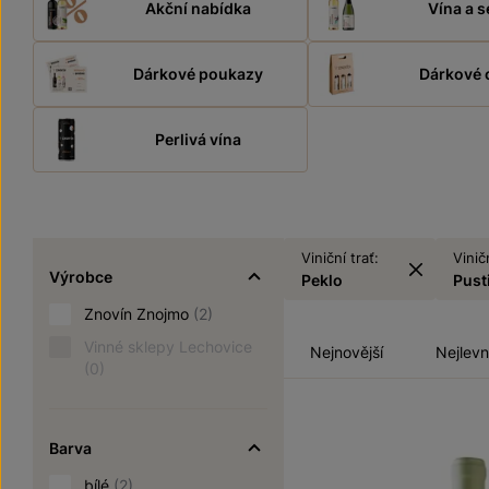
Akční nabídka
Vína a s
Dárkové poukazy
Dárkové 
Perlivá vína
Viniční trať:
Viničn
Výrobce
Peklo
Pust
Znovín Znojmo
(2)
Vinné sklepy Lechovice
Nejnovější
Nejlevn
(0)
Barva
bílé
(2)