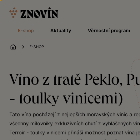
Přeskočit na obsah
E-shop
Aktuality
Věrnostní program
ÚVOD
E-SHOP
Víno z tratě Peklo, 
- toulky vinicemi)
Tato vína pocházejí z nejlepších moravských vinic a re
všechny milovníky exkluzivních chutí z vyhlášených vini
Terroir - toulky vinicemi přináší možnost poznat vína j