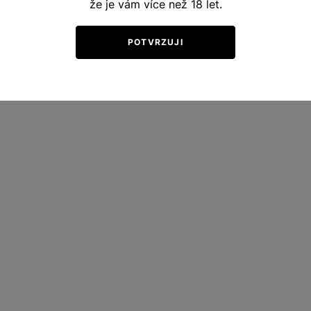
600
že je vám více než 18 let.
720 Kč
Kč
Kč
POTVRZUJI