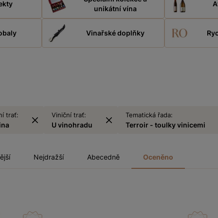
ekty
A
unikátní vína
obaly
Vinařské doplňky
Ryc
í trať:
Viniční trať:
Tematická řada:
ina
U vinohradu
Terroir - toulky vinicemi
ější
Nejdražší
Abecedně
Oceněno