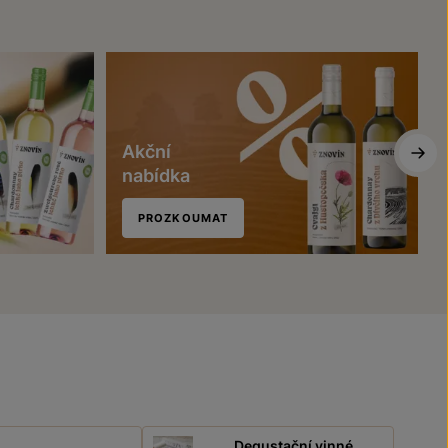
Akční
nabídka
PROZKOUMAT
Degustační vinné