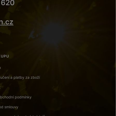
 620
n.cz
KUPU
a
učení a platby za zboží
t
bchodní podmínky
od smlouvy