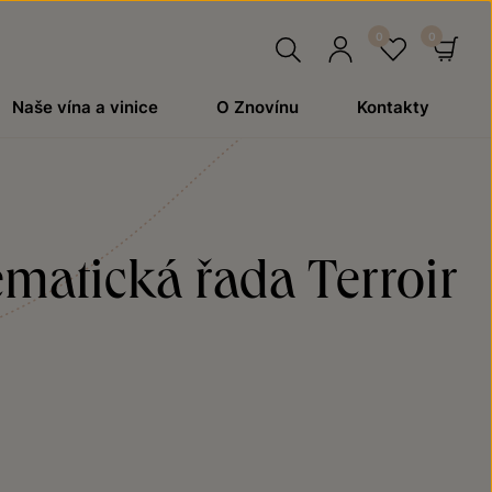
Hledat
Přihlásit
Oblíben
Ko
Naše vína a vinice
O Znovínu
Kontakty
se
ematická řada Terroir