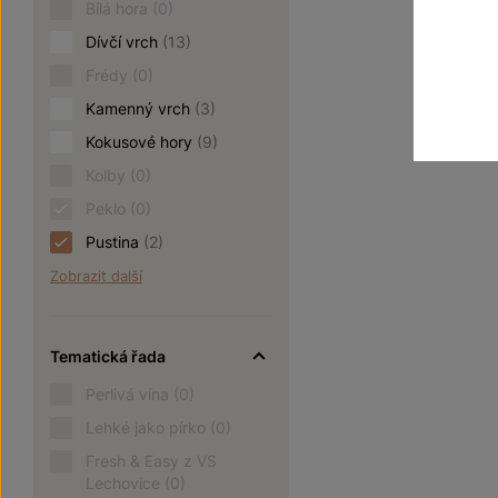
120
Bílá hora
(0)
Dívčí vrch
(13)
Frédy
(0)
Kamenný vrch
(3)
Kokusové hory
(9)
Kolby
(0)
Peklo
(0)
Pustina
(2)
Zobrazit další
Tematická řada
Perlivá vína
(0)
Lehké jako pírko
(0)
Fresh & Easy z VS
Lechovice
(0)