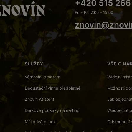
+420 515 266
Po – Pá: 7:00 – 15:00
znovin@znovi
SLUŽBY
VŠE O NÁ
Věrnostní program
Výdejní míst
Degustační vinné předplatné
Možnosti dor
Znovín Asistent
Jak objedna
Dárkové poukazy na e-shop
Všeobecné o
Můj privátní box
Odstoupení 