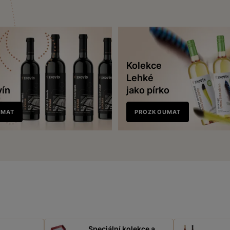
Kolekce
Lehké
vín
jako pírko
UMAT
PROZKOUMAT
Speciální kolekce a