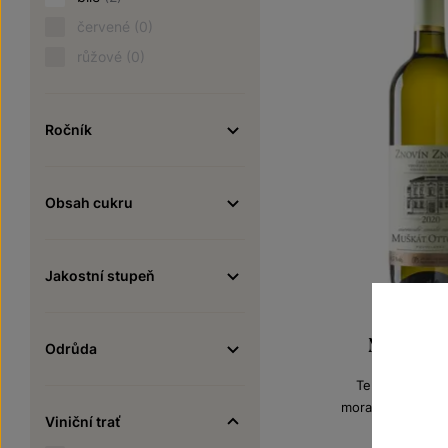
červené
(0)
růžové
(0)
Ročník
Obsah cukru
Jakostní stupeň
Muškát Ot
Odrůda
Terroir - toulk
moravské zemské
Viniční trať
Šarže 0