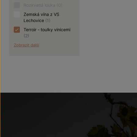
Rozkvetlá louka
(0)
Zemská vína z VS
Lechovice
(1)
Terroir - toulky vinicemi
(2)
Zobrazit další