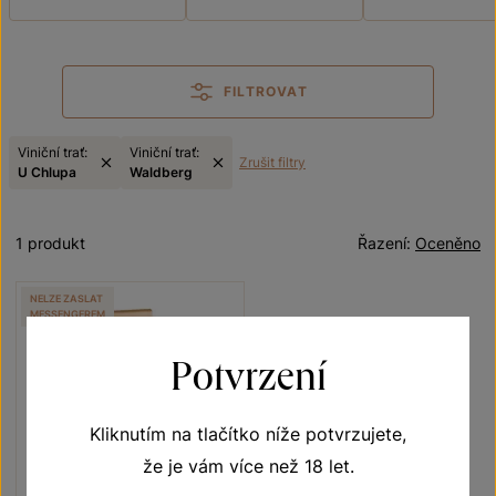
FILTROVAT
Viniční trať:
Viniční trať:
Zrušit filtry
U Chlupa
Waldberg
1 produkt
Řazení:
Oceněno
NELZE ZASLAT
MESSENGEREM
Potvrzení
Kliknutím na tlačítko níže potvrzujete,
že je vám více než 18 let.