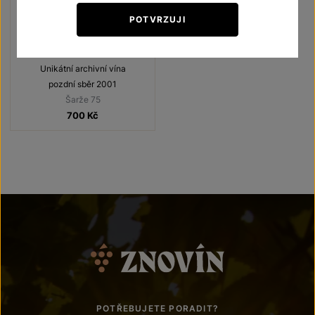
POTVRZUJI
Rulandské bílé
Unikátní archivní vína
pozdní sběr 2001
Šarže 75
700
Kč
POTŘEBUJETE PORADIT?