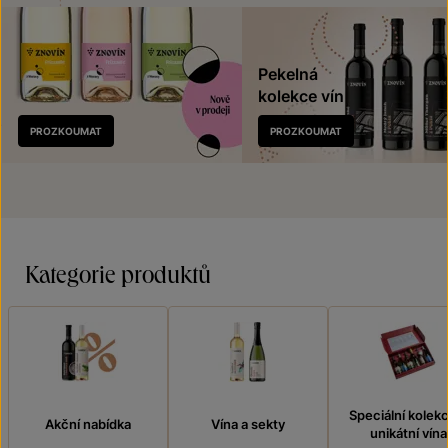
Pekelná
kolekce vín
Nově
PROZKOUMAT
PROZKOUMAT
v prodeji
Kategorie produktů
Speciální kolek
Akční nabídka
Vína a sekty
unikátní vína