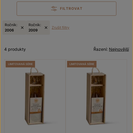
FILTROVAT
Ročník:
Ročník:
Zrušit filtry
2006
2009
4 produkty
Řazení:
Nejnovější
LIMITOVANÁ SÉRIE
LIMITOVANÁ SÉRIE