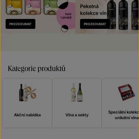
Pekelná
kolekce vín
Nově
PROZKOUMAT
PROZKOUMAT
v prodeji
Kategorie produktů
Speciální kolek
Akční nabídka
Vína a sekty
unikátní vína