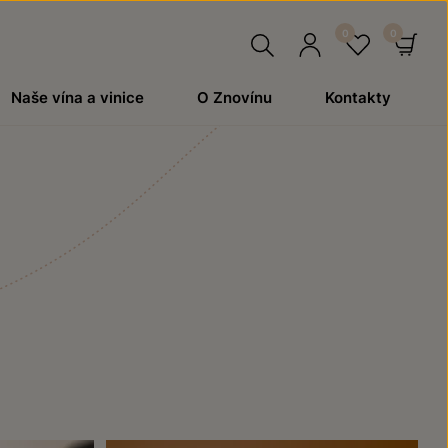
Hledat
Přihlásit
Oblíben
Ko
Naše vína a vinice
O Znovínu
Kontakty
se