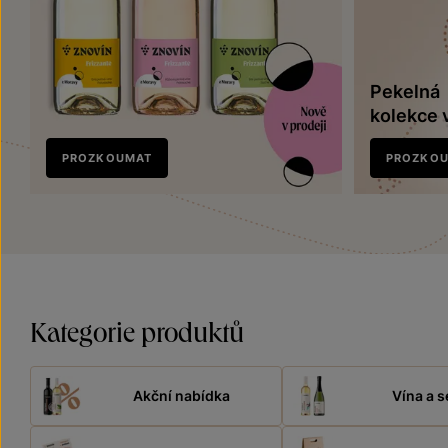
Pekelná
kolekce 
Nově
PROZKOUMAT
PROZKO
v prodeji
Kategorie produktů
Akční nabídka
Vína a s