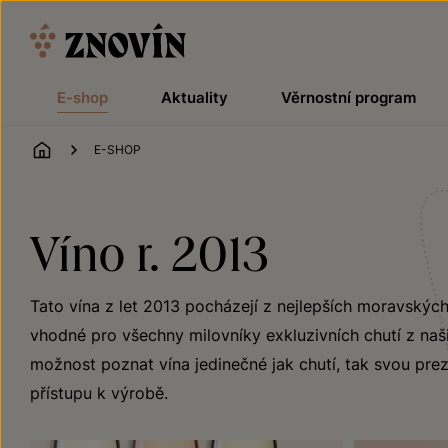
Přeskočit na obsah
E-shop
Aktuality
Věrnostní program
ÚVOD
E-SHOP
Víno r. 2013
Tato vína z let 2013 pocházejí z nejlepších moravských
vhodné pro všechny milovníky exkluzivních chutí z naši
možnost poznat vína jedinečné jak chutí, tak svou preze
přístupu k výrobě.