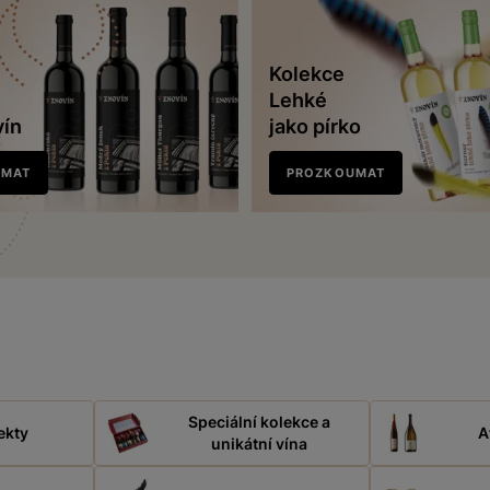
Kolekce
Lehké
vín
jako pírko
UMAT
PROZKOUMAT
Speciální kolekce a
ekty
A
unikátní vína