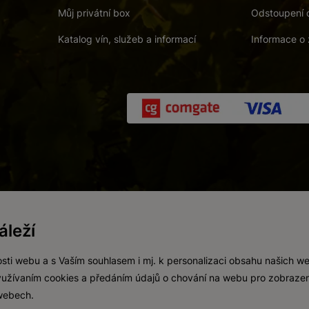
Můj privátní box
Odstoupení 
Katalog vín, služeb a informací
Informace o 
 a. s.
/
Vnitřní oznamovací systém (whistleblowing)
/
Prohlášení o přís
leží
Zákaz prodeje alkoholických nápojů osobám mladším 18 let.
Vytvořil
webProgress
sti webu a s Vaším souhlasem i mj. k personalizaci obsahu našich w
 využívaním cookies a předáním údajů o chování na webu pro zobrazen
 webech.