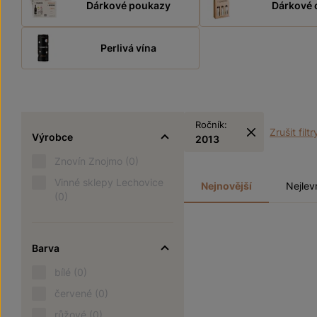
Dárkové poukazy
Dárkové 
Perlivá vína
Ročník:
Zrušit filtr
Výrobce
2013
Znovín Znojmo
(0)
Vinné sklepy Lechovice
Nejnovější
Nejlev
(0)
Barva
bílé
(0)
červené
(0)
růžové
(0)