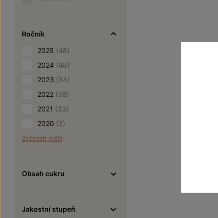
Ročník
2025
(48)
2024
(48)
2023
(34)
2022
(38)
2021
(33)
2020
(3)
Zobrazit další
Obsah cukru
Jakostní stupeň