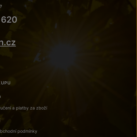
?
 620
n.cz
KUPU
a
učení a platby za zboží
t
bchodní podmínky