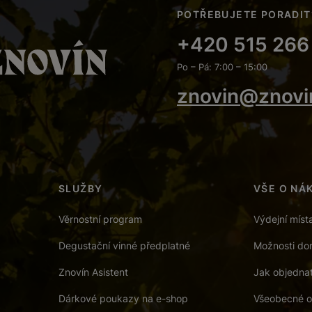
POTŘEBUJETE PORADIT
+420 515 266
Po – Pá: 7:00 – 15:00
znovin@znovi
SLUŽBY
VŠE O NÁ
Věrnostní program
Výdejní míst
Degustační vinné předplatné
Možnosti dor
Znovín Asistent
Jak objedna
Dárkové poukazy na e-shop
Všeobecné o