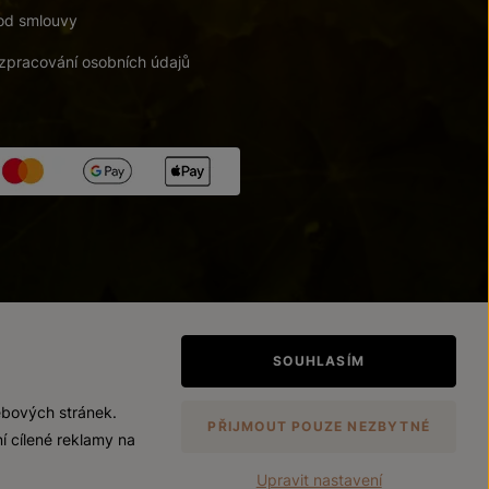
od smlouvy
zpracování osobních údajů
tupnosti
/
Upravit nastavení
SOUHLASÍM
ebových stránek.
PŘIJMOUT POUZE NEZBYTNÉ
í cílené reklamy na
Upravit nastavení