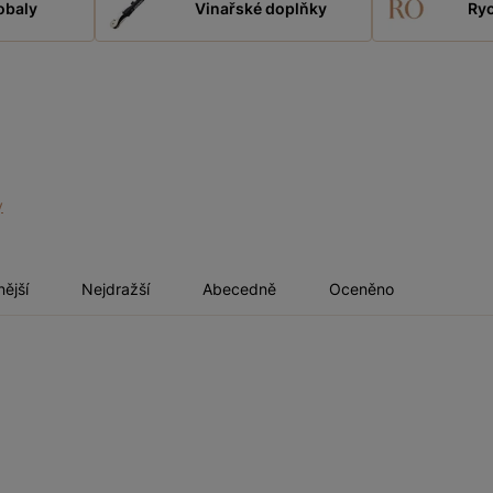
obaly
Vinařské doplňky
Ryc
y
nější
Nejdražší
Abecedně
Oceněno