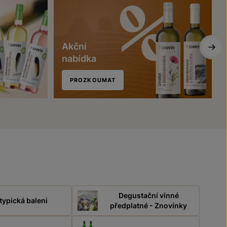
Akční
nabídka
PROZKOUMAT
Degustační vinné
typická baleni
předplatné - Znovínky