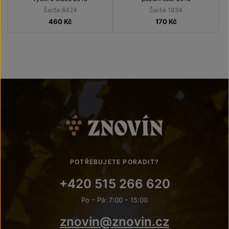
Šarže 8424
Šarže 1834
460
Kč
170
Kč
POTŘEBUJETE PORADIT?
+420 515 266 620
Po – Pá: 7:00 – 15:00
znovin@znovin.cz