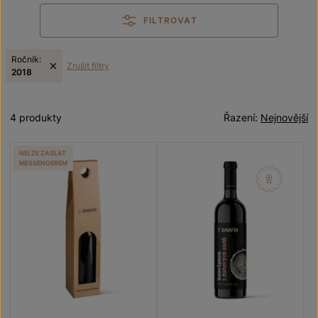
FILTROVAT
Ročník:
Zrušit filtry
2018
4 produkty
Řazení:
Nejnovější
NELZE ZASLAT
MESSENGEREM