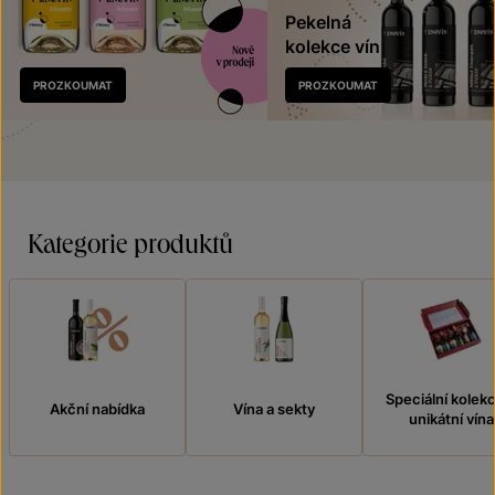
Pekelná
kolekce vín
Nově
PROZKOUMAT
PROZKOUMAT
v prodeji
Kategorie produktů
Speciální kolek
Akční nabídka
Vína a sekty
unikátní vína