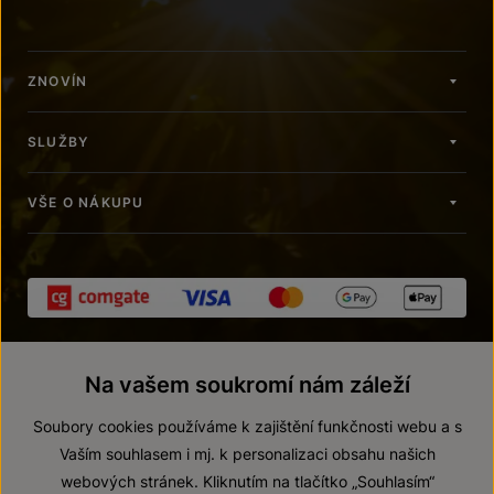
ZNOVÍN
SLUŽBY
VŠE O NÁKUPU
Na vašem soukromí nám záleží
Soubory cookies používáme k zajištění funkčnosti webu a s
Vaším souhlasem i mj. k personalizaci obsahu našich
webových stránek. Kliknutím na tlačítko „Souhlasím“
© 2026 ZNOVÍN ZNOJMO, a. s.