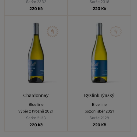
Šarže 2332
Šarže 2318
220
Kč
220
Kč
Chardonnay
Ryzlink rýnský
Blue line
Blue line
výběr z hroznů 2021
pozdní sběr 2021
Šarže 2133
Šarže 2128
220
Kč
220
Kč