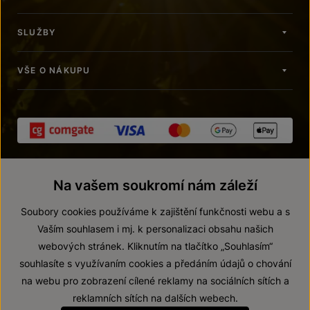
SLUŽBY
VŠE O NÁKUPU
Na vašem soukromí nám záleží
Soubory cookies používáme k zajištění funkčnosti webu a s
Vaším souhlasem i mj. k personalizaci obsahu našich
webových stránek. Kliknutím na tlačítko „Souhlasím“
© 2026 ZNOVÍN ZNOJMO, a. s.
souhlasíte s využívaním cookies a předáním údajů o chování
Vnitřní oznamovací systém (whistleblowing)
na webu pro zobrazení cílené reklamy na sociálních sítích a
Prohlášení o přístupnosti
reklamních sítích na dalších webech.