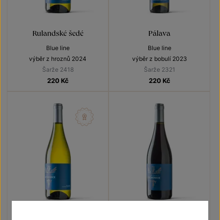
Rulandské šedé
Pálava
Blue line
Blue line
výběr z hroznů 2024
výběr z bobulí 2023
Šarže 2418
Šarže 2321
220
Kč
220
Kč
Ryzlink vlašský
Frankovka