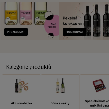
Pekelná
kolekce vín
Nově
PROZKOUMAT
PROZKOUMAT
v prodeji
Kategorie produktů
Speciální kolek
Akční nabídka
Vína a sekty
unikátní vína