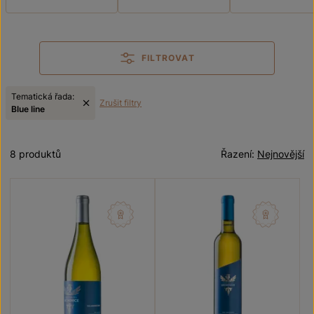
FILTROVAT
Tematická řada:
Zrušit filtry
Blue line
8 produktů
Řazení:
Nejnovější