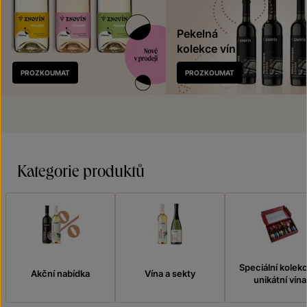
Pekelná
kolekce vín
Nově
PROZKOUMAT
PROZKOUMAT
v prodeji
Kategorie produktů
Speciální kolek
Akční nabídka
Vína a sekty
unikátní vína