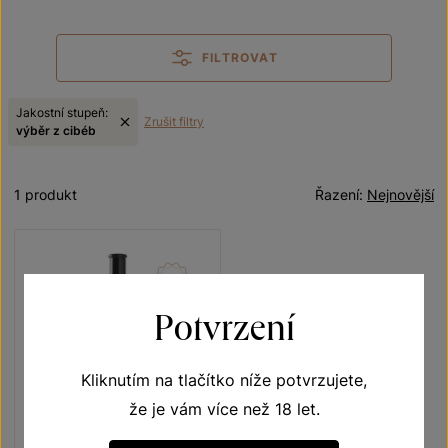
FILTROVAT
Jakostní stupeň:
Zrušit filtry
výběr z cibéb
1 produkt
Řazení:
Nejnovější
Potvrzení
Kliknutím na tlačítko níže potvrzujete,
že je vám více než 18 let.