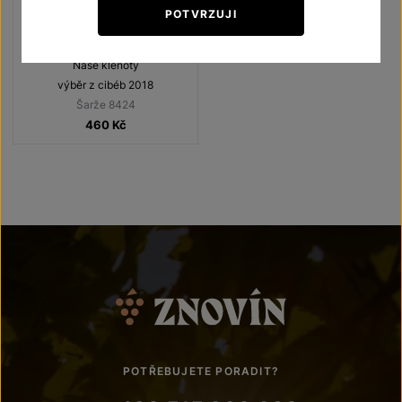
POTVRZUJI
Rulandské šedé
Naše klenoty
výběr z cibéb 2018
Šarže 8424
460
Kč
POTŘEBUJETE PORADIT?