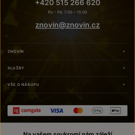
+420 515 266 620
Po – Pá: 7:00 – 15:00
znovin@znovin.cz
ZNOVÍN
SLUŽBY
VŠE O NÁKUPU
Na vašem soukromí nám záleží