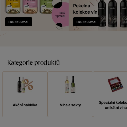
Pekelná
kolekce vín
Nově
PROZKOUMAT
PROZKOUMAT
v prodeji
Kategorie produktů
Speciální kolek
Akční nabídka
Vína a sekty
unikátní vína