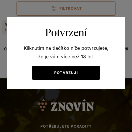
FILTROVAT
Ročník:
Odrůda:
Zrušit filtry
Potvrzení
1998
Veritas
Kliknutím na tlačítko níže potvrzujete,
0 produktů
Řazení:
Nejnovější
že je vám více než 18 let.
POTVRZUJI
POTŘEBUJETE PORADIT?