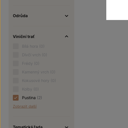
Odrůda
Viniční trať
Bílá hora
(0)
Dívčí vrch
(0)
Frédy
(0)
Kamenný vrch
(0)
Kokusové hory
(0)
Kolby
(0)
Pustina
(2)
Zobrazit další
Tematická řada