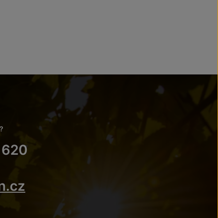
?
 620
n.cz