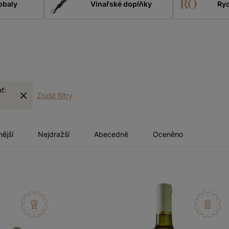
obaly
Vinařské doplňky
Ryc
ať:
Zrušit filtry
nější
Nejdražší
Abecedně
Oceněno