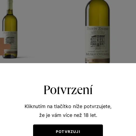
Potvrzení
nel 5+1
Muškát Ottonel
y vinicemi
Terroir - toulky vinicemi
 víno 2020
moravské zemské víno 2020
Kliknutím na tlačítko níže potvrzujete,
380
Šarže 0380
že je vám více než 18 let.
0
120
Kč
Kč
POTVRZUJI