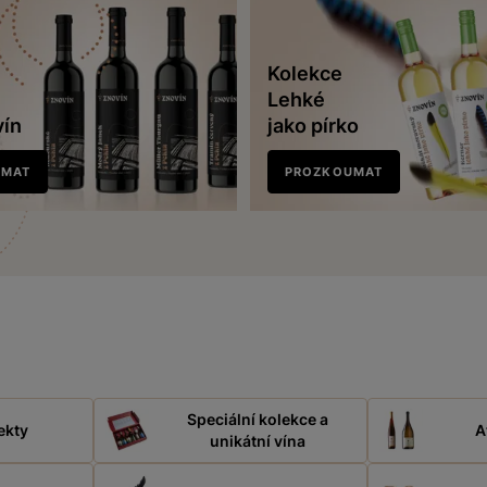
Kolekce
Lehké
vín
jako pírko
UMAT
PROZKOUMAT
Speciální kolekce a
ekty
A
unikátní vína