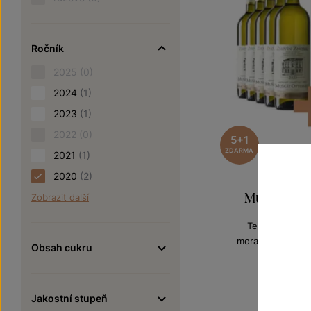
Ročník
2025
(0)
2024
(1)
2023
(1)
2022
(0)
5+1
ZDARMA
2021
(1)
2020
(2)
Muškát Otto
Zobrazit další
Terroir - toulk
moravské zemské
Obsah cukru
Šarže 0
60
720 Kč
Jakostní stupeň