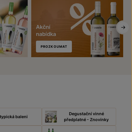
Akční
nabídka
PROZKOUMAT
Degustační vinné
typická baleni
předplatné - Znovínky