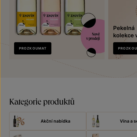
Pekelná
kolekce 
Nově
PROZKOUMAT
PROZKO
v prodeji
Kategorie produktů
Akční nabídka
Vína a s