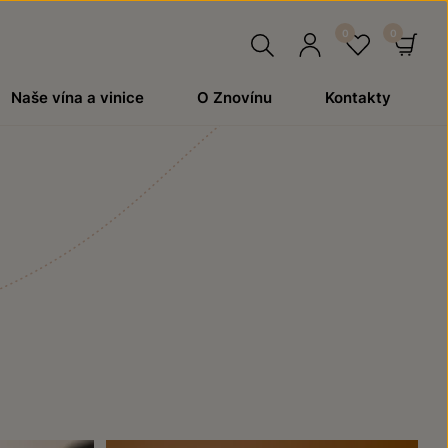
Hledat
Přihlásit
Oblíben
Ko
Naše vína a vinice
O Znovínu
Kontakty
se