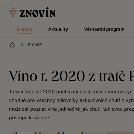
Přeskočit na obsah
E-shop
Aktuality
Věrnostní program
ÚVOD
E-SHOP
Víno r. 2020 z tratě 
Tato vína z let 2020 pocházejí z nejlepších moravských
vhodné pro všechny milovníky exkluzivních chutí z vyhl
možnost poznat vína jedinečné jak chutí, tak svou preze
přístupu k výrobě.