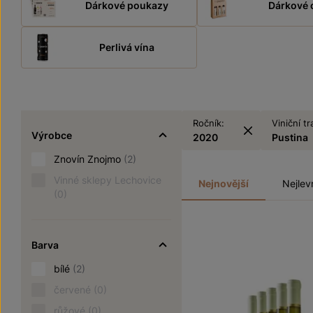
Dárkové poukazy
Dárkové 
Perlivá vína
Ročník:
Viniční tr
Výrobce
2020
Pustina
Znovín Znojmo
(2)
Vinné sklepy Lechovice
Nejnovější
Nejlev
(0)
Barva
bílé
(2)
červené
(0)
růžové
(0)