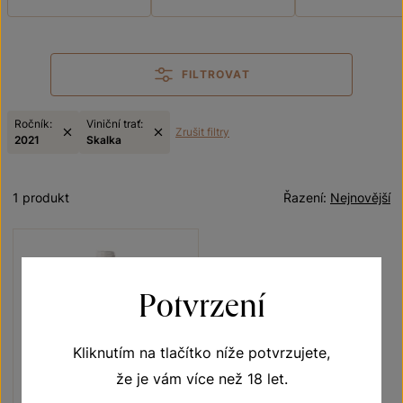
FILTROVAT
Ročník:
Viniční trať:
Zrušit filtry
2021
Skalka
1 produkt
Řazení:
Nejnovější
Potvrzení
Kliknutím na tlačítko níže potvrzujete,
že je vám více než 18 let.