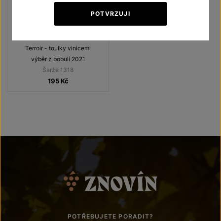
POTVRZUJI
Veltlínské zelené
Terroir - toulky vinicemi
výběr z bobulí 2021
Šarže 1318
195
Kč
POTŘEBUJETE PORADIT?