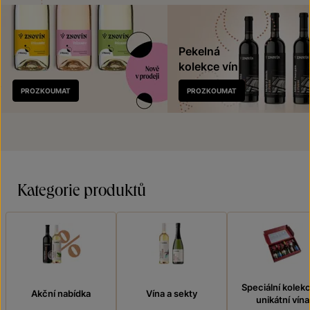
Pekelná
kolekce vín
Nově
PROZKOUMAT
PROZKOUMAT
v prodeji
Kategorie produktů
Speciální kolek
Akční nabídka
Vína a sekty
unikátní vína