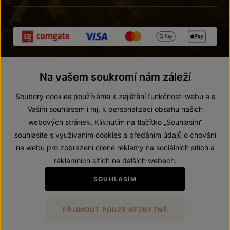
Na vašem soukromí nám záleží
Soubory cookies používáme k zajištění funkčnosti webu a s
Vaším souhlasem i mj. k personalizaci obsahu našich
webových stránek. Kliknutím na tlačítko „Souhlasím“
© 2026 ZNOVÍN ZNOJMO, a. s.
souhlasíte s využívaním cookies a předáním údajů o chování
Vnitřní oznamovací systém (whistleblowing)
na webu pro zobrazení cílené reklamy na sociálních sítích a
Prohlášení o přístupnosti
reklamních sítích na dalších webech.
Upravit nastavení
SOUHLASÍM
Zákaz prodeje alkoholických nápojů osobám mladším 18 let.
PŘIJMOUT POUZE NEZBYTNÉ
Vytvořil
webProgress