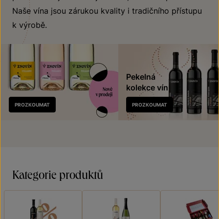
Naše vína jsou zárukou kvality i tradičního přístupu
k výrobě.
Pekelná
kolekce vín
Nově
PROZKOUMAT
PROZKOUMAT
v prodeji
Kategorie produktů