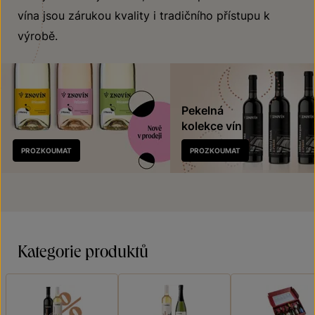
vína jsou zárukou kvality i tradičního přístupu k
výrobě.
Pekelná
kolekce vín
Nově
PROZKOUMAT
PROZKOUMAT
v prodeji
Kategorie produktů