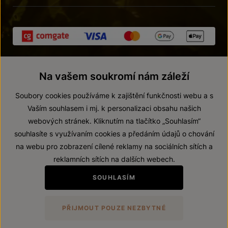
Na vašem soukromí nám záleží
Soubory cookies používáme k zajištění funkčnosti webu a s
Vaším souhlasem i mj. k personalizaci obsahu našich
webových stránek. Kliknutím na tlačítko „Souhlasím“
© 2026 ZNOVÍN ZNOJMO, a. s.
souhlasíte s využívaním cookies a předáním údajů o chování
Vnitřní oznamovací systém (whistleblowing)
na webu pro zobrazení cílené reklamy na sociálních sítích a
Prohlášení o přístupnosti
reklamních sítích na dalších webech.
Upravit nastavení
SOUHLASÍM
Zákaz prodeje alkoholických nápojů osobám mladším 18 let.
PŘIJMOUT POUZE NEZBYTNÉ
Vytvořil
webProgress