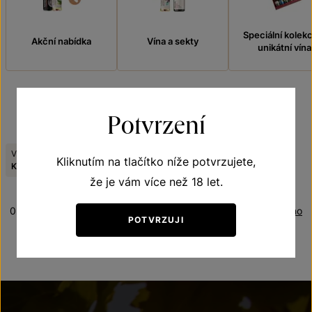
Speciální kolek
Akční nabídka
Vína a sekty
unikátní vína
Potvrzení
FILTROVAT
Viniční trať:
Tematická řada:
Kliknutím na tlačítko níže potvrzujete,
Zrušit filtry
Kolby - Strossberg
Frizzante
že je vám více než 18 let.
0 produktů
Řazení:
Oceněno
POTVRZUJI