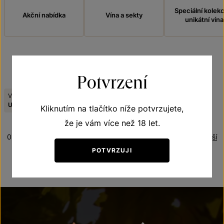
Speciální kolek
Akční nabídka
Vína a sekty
unikátní vína
FILTROVAT
Potvrzení
Viniční trať:
Tematická řada:
Zrušit filtry
U sv. Urbana
Frizzante
Kliknutím na tlačítko níže potvrzujete,
že je vám více než 18 let.
0 produktů
Řazení:
Nejnovější
POTVRZUJI