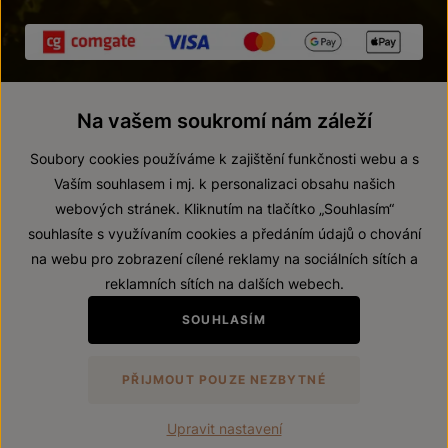
Na vašem soukromí nám záleží
Soubory cookies používáme k zajištění funkčnosti webu a s
Vaším souhlasem i mj. k personalizaci obsahu našich
webových stránek. Kliknutím na tlačítko „Souhlasím“
© 2026 ZNOVÍN ZNOJMO, a. s.
souhlasíte s využívaním cookies a předáním údajů o chování
Vnitřní oznamovací systém (whistleblowing)
na webu pro zobrazení cílené reklamy na sociálních sítích a
Prohlášení o přístupnosti
reklamních sítích na dalších webech.
Upravit nastavení
SOUHLASÍM
Zákaz prodeje alkoholických nápojů osobám mladším 18 let.
PŘIJMOUT POUZE NEZBYTNÉ
Vytvořil
webProgress
Upravit nastavení