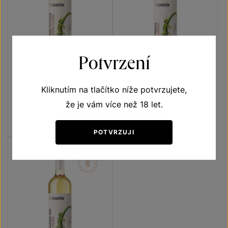
Potvrzení
Tramín červený
Sauvignon
Kliknutím na tlačítko níže potvrzujete,
Vína s příběhem Ještěrka zelená
Vína s příběhem Ještěrka zelená
že je vám více než 18 let.
pozdní sběr 2025
pozdní sběr 2025
Šarže 5352
Šarže 5321
180
Kč
180
Kč
POTVRZUJI