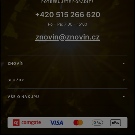
POTŘEBUJETE PORADIT?
+420 515 266 620
Po – Pá: 7:00 – 15:00
znovin@znovin.cz
ZNOVÍN
SLUŽBY
VŠE O NÁKUPU