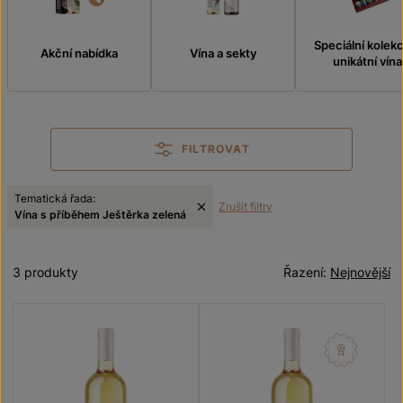
Speciální kolek
Akční nabídka
Vína a sekty
unikátní vína
FILTROVAT
Tematická řada:
Zrušit filtry
Vína s příběhem Ještěrka zelená
3 produkty
Řazení:
Nejnovější