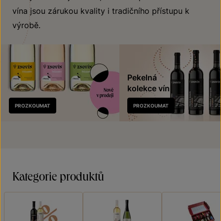
vína jsou zárukou kvality i tradičního přístupu k
výrobě.
Pekelná
kolekce vín
Nově
PROZKOUMAT
PROZKOUMAT
v prodeji
Kategorie produktů