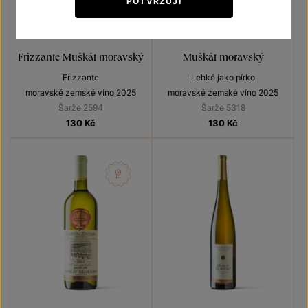
POTVRZUJI
Frizzante Muškát moravský
Muškát moravský
Frizzante
Lehké jako pírko
moravské zemské víno 2025
moravské zemské víno 2025
Šarže 2594
Šarže 5318
130
Kč
130
Kč