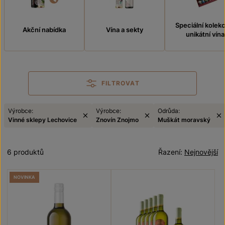
Speciální kolek
Akční nabídka
Vína a sekty
unikátní vína
FILTROVAT
Výrobce:
Výrobce:
Odrůda:
Vinné sklepy Lechovice
Znovín Znojmo
Muškát moravský
6 produktů
Řazení:
Nejnovější
NOVINKA