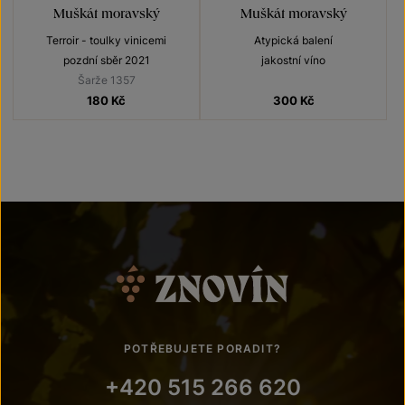
Muškát moravský
Muškát moravský
Terroir - toulky vinicemi
Atypická balení
pozdní sběr 2021
jakostní víno
Šarže 1357
180
Kč
300
Kč
POTŘEBUJETE PORADIT?
+420 515 266 620