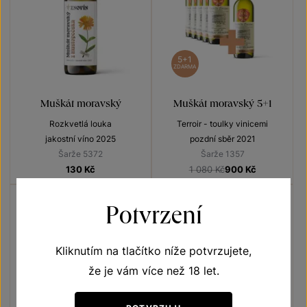
5+1
ZDARMA
Muškát moravský
Muškát moravský 5+1
Rozkvetlá louka
Terroir - toulky vinicemi
jakostní víno 2025
pozdní sběr 2021
Šarže 5372
Šarže 1357
130
Kč
1 080 Kč
900
Kč
Potvrzení
Kliknutím na tlačítko níže potvrzujete,
že je vám více než 18 let.