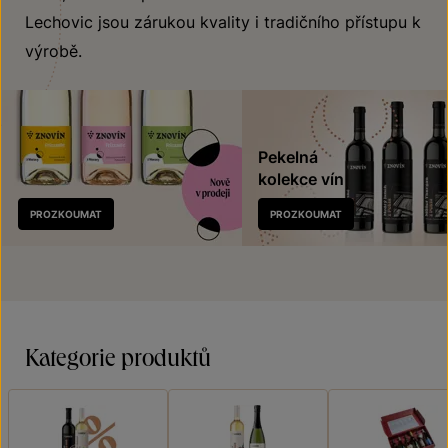
Lechovic jsou zárukou kvality i tradičního přístupu k
výrobě.
Pekelná
kolekce vín
Nově
PROZKOUMAT
PROZKOUMAT
v prodeji
Kategorie produktů