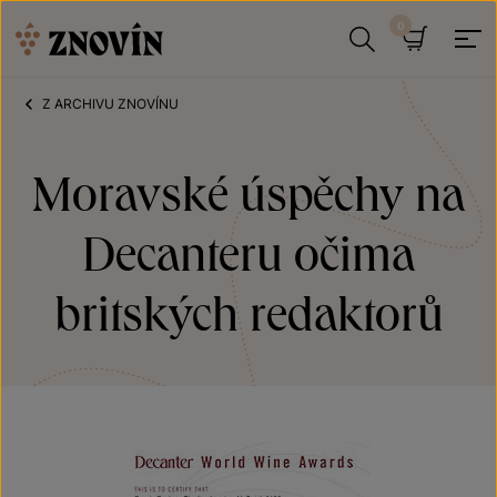
Přeskočit na obsah
Hledat
Košík
Z ARCHIVU ZNOVÍNU
Moravské úspěchy na
Decanteru očima
britských redaktorů