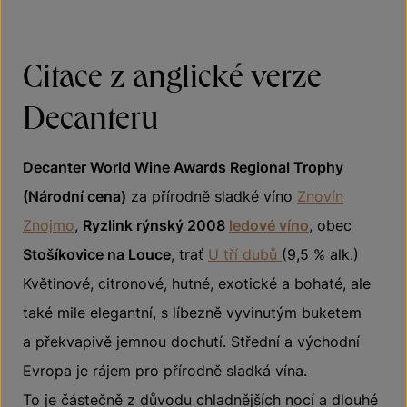
Citace z anglické verze
Decanteru
Decanter World Wine Awards Regional Trophy
(Národní cena)
za přírodně sladké víno
Znovín
Znojmo
,
Ryzlink rýnský 2008
ledové víno
, obec
Stošíkovice na Louce
, trať
U tří dubů
(9,5 % alk.)
Květinové, citronové, hutné, exotické a bohaté, ale
také mile elegantní, s líbezně vyvinutým buketem
a překvapivě jemnou dochutí. Střední a východní
Evropa je rájem pro přírodně sladká vína.
To je částečně z důvodu chladnějších nocí a dlouhé