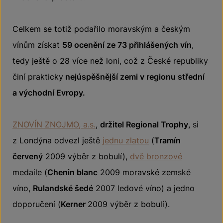
Celkem se totiž podařilo moravským a českým
vínům získat
59 ocenění ze 73 přihlášených vín
,
tedy ještě o 28 více než loni, což z České republiky
činí prakticky
nejúspěšnější zemi v regionu střední
a východní Evropy.
ZNOVÍN ZNOJMO, a.s.
,
držitel Regional Trophy
, si
z Londýna odvezl ještě
jednu zlatou
(
Tramín
červený
2009 výběr z bobulí),
dvě bronzové
medaile (
Chenin blanc
2009 moravské zemské
víno,
Rulandské šedé
2007 ledové víno) a jedno
doporučení (
Kerner
2009 výběr z bobulí).