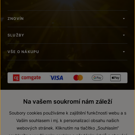
ZNOVÍN
SLUŽBY
VŠE O NÁKUPU
Na vašem soukromí nám záleží
Soubory cookies používáme k zajištění funkčnosti webu a s
Vaším souhlasem i mj. k personalizaci obsahu našich
webových stránek. Kliknutím na tlačítko „Souhlasím“
© 2026 ZNOVÍN ZNOJMO, a. s.