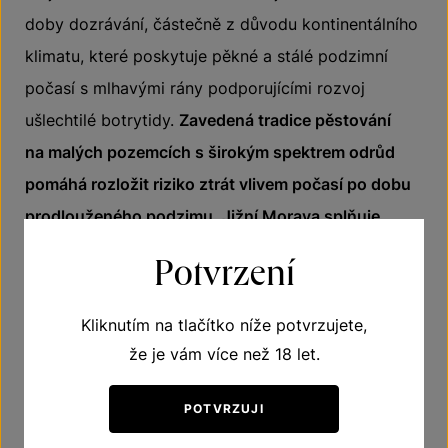
doby dozrávání, částečně z důvodu kontinentálního
klimatu, které poskytuje pěkné a stálé podzimní
počasí s mlhavými rány podporujícími rozvoj
ušlechtilé botrytidy.
Zavedená tradice pěstování
na malých pozemcích s širokým spektrem odrůd
pomáhá rozložit riziko ztrát vlivem počasí po dobu
prodlouženého podzimu. Jižní Morava splňuje
všechna tato kritéria
a přidává k nim další výhodu
Potvrzení
širokých mělkých údolí kolem vodních ploch,
které poskytují správnou vlhkost a pěstební
Kliknutím na tlačítko níže potvrzujete,
podmínky.
že je vám více než 18 let.
Počet nasbíraných ocenění činí z České republiky
POTVRZUJI
nejúspěšnější zemi v regionu střední a východní