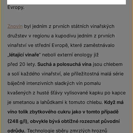
Evropy.
Znovín
byl jedním z prvních státních vinařských
družstev v regionu a kupodivu jedním z prvních
vinařství ve střední Evropě, které zaměstnávalo
„
létající vinaře
“ neboli externí enology již
před 20 lety.
Suchá a polosuchá vína
jsou chlebem
a solí každého vinařství, ale příležitostná malá série
báječně intenzivních sladkých vín pomalu
kvašených z husté šťávy vylisované kapku po kapce
je smetanou a lahůdkami k tomuto chlebu.
Když má
víno tolik zbytkového cukru jako v tomto případě
(248 g/l), obvykle bývá obtížné rozeznat původní
odrůdu.
Technologie sběru zmrzlých hroznů