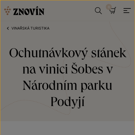
Přeskočit na obsah
Hledat
Košík
VINAŘSKÁ TURISTIKA
Ochutnávkový stánek
na vinici Šobes v
Národním parku
Podyjí