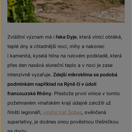
Zvláštní význam má i
řeka Dyje
, která vinici obtéká,
teplé dny a chladnější noci, mlhy a nakonec
i kamenitá, kyselá hlína na rulovém podkladě, která
přes den nasává sluneční teplo a v noci je zase
intenzivně vyzařuje.
Zdejší mikroklima se podobá
podmínkám například na Rýně či v údolí
francouzské Rhôny
. Přestože první vinice v tomto
požehnaném vinařském kraji údajně založili už
římští legionáři,
viniční trať Šobes
, ověnčená
superlativy, je dodnes onou pověstnou třešničkou
na dortu.