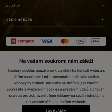
SLUŽBY
VŠE O NÁKUPU
Na vašem soukromí nám záleží
Soubory cookies používáme k zajištění funkčnosti webu a s
Vaším souhlasem i mj. k personalizaci obsahu našich
webových stránek. Kliknutím na tlačítko „Souhlasím“
© 2026 ZNOVÍN ZNOJMO, a. s.
souhlasíte s využívaním cookies a předáním údajů o chování
Vnitřní oznamovací systém (whistleblowing)
na webu pro zobrazení cílené reklamy na sociálních sítích a
Prohlášení o přístupnosti
reklamních sítích na dalších webech.
Upravit nastavení
SOUHLASÍM