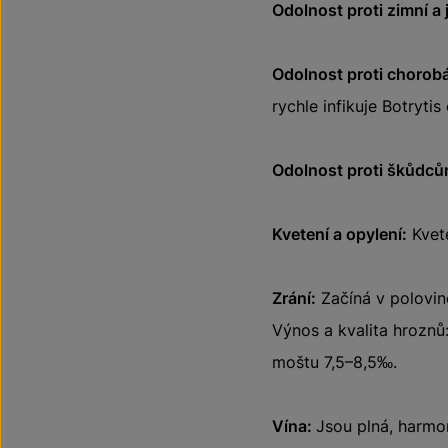
Odolnost proti zimní a
Odolnost proti chorob
rychle infikuje Botrytis
Odolnost proti škůdců
Kvetení a opylení:
Kvete
Zrání:
Začíná v polovině
Výnos a kvalita hroznů:
moštu 7,5–8,5‰.
Vína:
Jsou plná, harmon