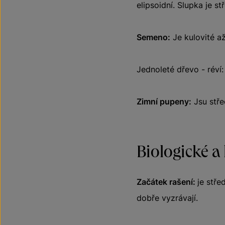
elipsoidní. Slupka je s
Semeno:
Je kulovité až
Jednoleté dřevo - réví
Zimní pupeny:
Jsu stře
Biologické a
Začátek rašení:
je stře
dobře vyzrávají.