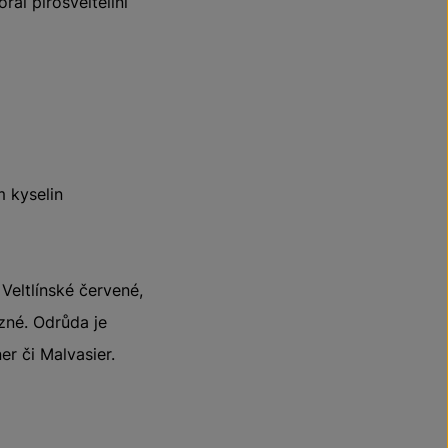
rai pirosveltelini
m kyselin
Veltlínské červené,
zné. Odrůda je
er či Malvasier.