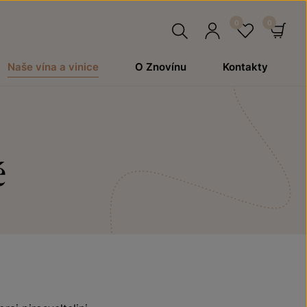
Hledat
Přihlásit
Oblíben
Ko
Naše vína a vinice
O Znovínu
Kontakty
se
é