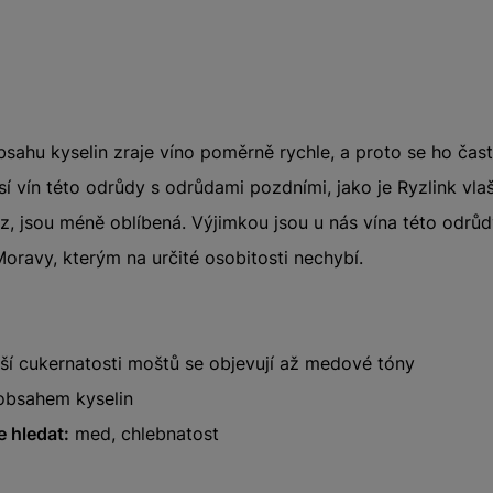
ahu kyselin zraje víno poměrně rychle, a proto se ho čas
í vín této odrůdy s odrůdami pozdními, jako je Ryzlink vla
az, jsou méně oblíbená. Výjimkou jsou u nás vína této odrůd
Moravy, kterým na určité osobitosti nechybí.
yšší cukernatosti moštů se objevují až medové tóny
obsahem kyselin
 hledat:
med, chlebnatost