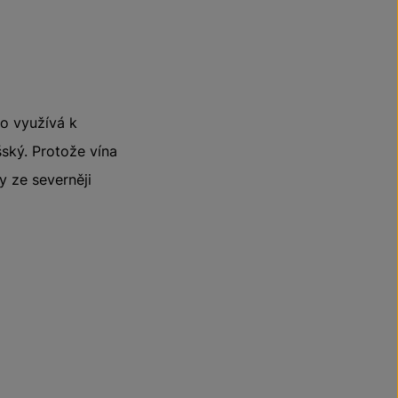
to využívá k
šský. Protože vína
y ze severněji