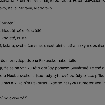
alvasia, Frühroter Veltliner, Babotraube, Roter Malvasier, Ko
ko, Itálie, Morava, Maďarsko
 olistění
, hlouběji dělené, světlé
 křídlaté, husté
, kulaté, světle červené, s neutrální chutí a nízkým obsahe
růda, pravděpodobně Rakousko nebo Itálie
í, že se na vzniku této odrůdy podílelo Sylvánské zelené a 
 u Neuburského, a jsou tedy tyto dvě odrůdy blízce příbu
 u nás a v Dolním Rakousku, kde se nazývá Frühroter Veltlin
í poloviny září