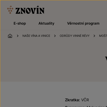
Přeskočit na obsah
E-shop
Aktuality
Věrnostní program
ÚVOD
NAŠE VÍNA A VINICE
ODRŮDY VINNÉ RÉVY
MOŠT
Zkratka:
VČR