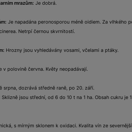
 jarním mrazům:
Je dobrá.
ám:
Je napadána peronosporou méně oidiem. Za vlhkého po
 cinerea. Netrpí černou skvrnitostí.
m:
Hrozny jsou vyhledávány vosami, včelami a ptáky.
 v polovině června. Květy neopadávají.
 srpna, dozrává středně raně, po 20. září.
 Sklizně jsou střední, od 6 do 10 t na 1 ha. Obsah cukru je 
ická, s mírným sklonem k oxidaci. Kvalita vín ze severnější