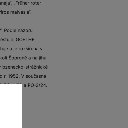
naja“, „Früher roter
Piros malvasia“.
“. Podle názoru
epěstuje. GOETHE
je a je rozšířena v
olí Šoproně a na jihu
 v bzenecko-strážnické
od r. 1952. V současné
15, PO-4/30 a PO-2/24.