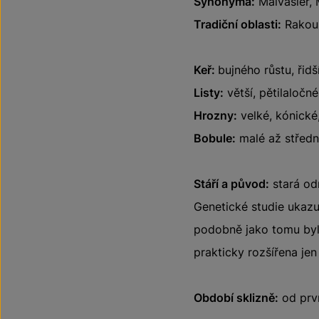
Synonyma:
Malvasier, M
Tradiční oblasti:
Rakous
Keř:
bujného růstu, řidší
Listy:
větší, pětilaločné
Hrozny:
velké, kónické,
Bobule:
malé až střední
Stáří a původ:
stará od
Genetické studie ukazuj
podobně jako tomu bylo
prakticky rozšířena jen
Období sklizně:
od prvn