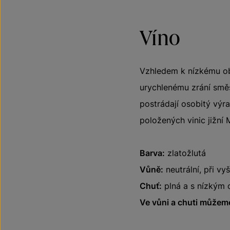
Víno
Vzhledem k nízkému obs
urychlenému zrání směs
postrádají osobitý výr
položených vinic jižní 
Barva:
zlatožlutá
Vůně:
neutrální, při v
Chuť:
plná a s nízkým 
Ve vůni a chuti můžeme