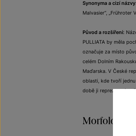
Synonyma a cizí názvy
Malvasier“, „Frühroter Ve
Původ a rozšíření:
Názo
PULLIATA by měla pocház
označuje za místo pův
celém Dolním Rakousku.
Maďarska. V České repu
oblasti, kde tvoří jedn
době ji reprezentuje p
Morfologick