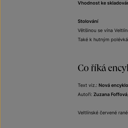
Vhodnost ke skladován
Stolování
Většinou se vína Veltl
Také k hutným polévk
Co říká ency
Text viz.:
Nová encyklo
Autoři:
Zuzana Foffová
Veltlínské červené rané