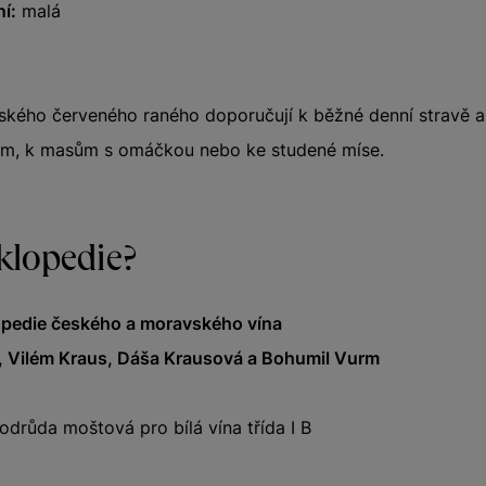
í:
malá
ínského červeného raného doporučují k běžné denní stravě 
ám, k masům s omáčkou nebo ke studené míse.
klopedie?
pedie českého a moravského vína
, Vilém Kraus, Dáša Krausová a Bohumil Vurm
odrůda moštová pro bílá vína třída I B