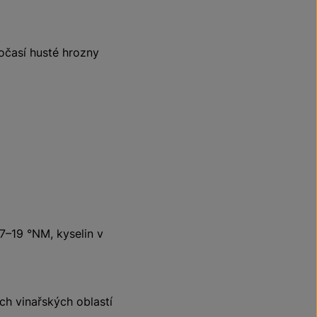
časí husté hrozny
17–19 °NM, kyselin v
ch vinařských oblastí