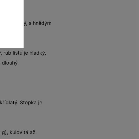
ově červený, s hnědým
rub listu je hladký,
, dlouhý.
řídlatý. Stopka je
g), kulovitá až