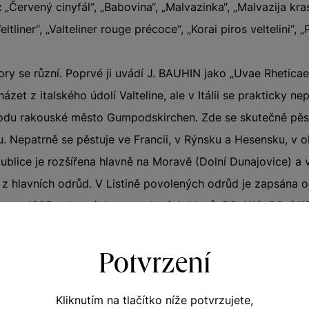
:
„Červený cinyfál“, „Babovina“, „Malvazinka“, „Malvazija kras
ltliner“, „Valteliner rouge précoce“, „Korai piros veltelini“, „
ry se různí. Poprvé ji uvádí J. BAUHIN jako „Uvae Rheticae
et z italského údolí Valteline, ale v Itálii se prakticky n
odu rakouské město Gumpodskirchen. Zde se skutečně pěstu
 Nepatrně se pěstuje ve Francii, v Rýnsku a Hesensku, v ok
blice je rozšířena hlavně na Moravě (Dolní Dunajovice) a
u z hlavních odrůd. V Listině povolených odrůd je zapsána 
ět v r. 1985 vybraných a povolených klonů: PO-1/10, PO-3/
Potvrzení
ý popis
Kliknutím na tlačítko níže potvrzujete,