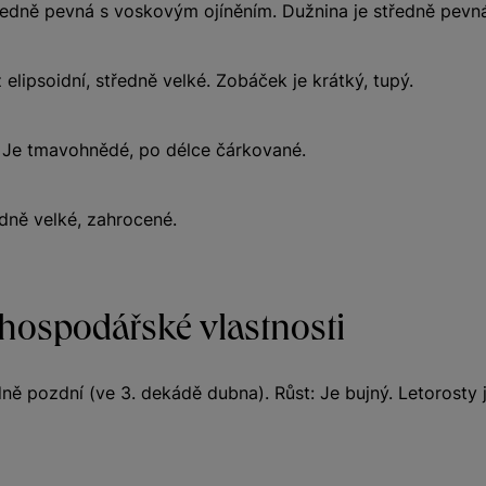
tředně pevná s voskovým ojíněním. Dužnina je středně pevná
 elipsoidní, středně velké. Zobáček je krátký, tupý.
: Je tmavohnědé, po délce čárkované.
dně velké, zahrocené.
 hospodářské vlastnosti
dně pozdní (ve 3. dekádě dubna). Růst: Je bujný. Letorosty 