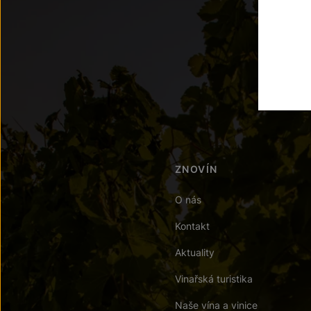
ZNOVÍN
O nás
Kontakt
Aktuality
Vinařská turistika
Naše vína a vinice