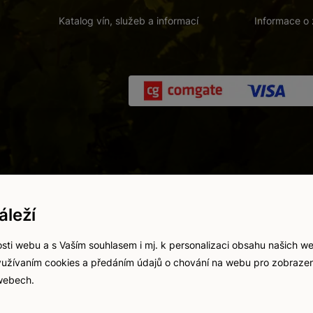
Katalog vín, služeb a informací
Informace o 
 a. s.
/
Vnitřní oznamovací systém (whistleblowing)
/
Prohlášení o přís
leží
Zákaz prodeje alkoholických nápojů osobám mladším 18 let.
Vytvořil
webProgress
sti webu a s Vaším souhlasem i mj. k personalizaci obsahu našich w
 využívaním cookies a předáním údajů o chování na webu pro zobrazen
 webech.