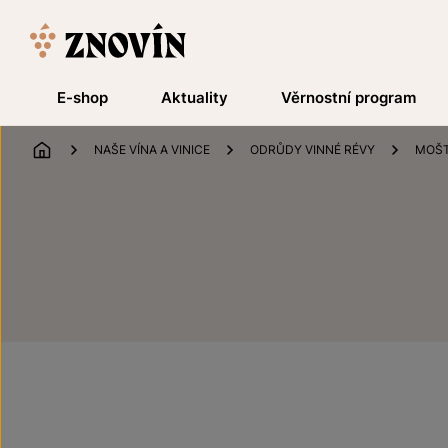
Přeskočit na obsah
E-shop
Aktuality
Věrnostní program
ÚVOD
NAŠE VÍNA A VINICE
ODRŮDY VINNÉ RÉVY
MOŠT