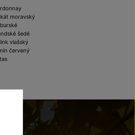
rdonnay
kát moravský
burské
andské šedé
link vlašský
mín červený
tas
?