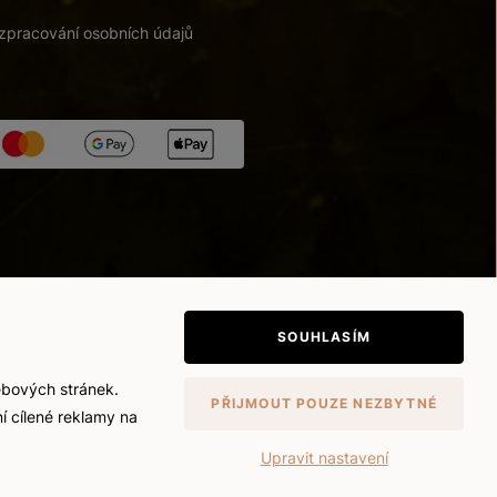
zpracování osobních údajů
tupnosti
/
Upravit nastavení
SOUHLASÍM
ebových stránek.
PŘIJMOUT POUZE NEZBYTNÉ
í cílené reklamy na
Upravit nastavení