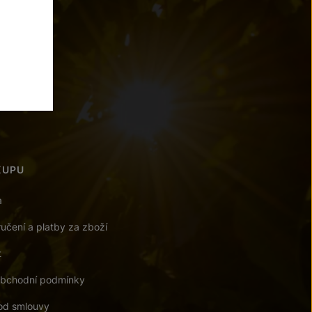
 620
n.cz
KUPU
a
učení a platby za zboží
t
bchodní podmínky
od smlouvy