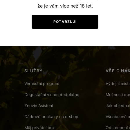
že je vám více než 18 let.
+420 515 266
Po – Pá: 7:00 – 15:00
POTVRZUJI
znovin@znovi
SLUŽBY
VŠE O NÁ
Věrnostní program
Výdejní míst
Degustační vinné předplatné
Možnosti dor
Znovín Asistent
Jak objedna
Dárkové poukazy na e-shop
Všeobecné o
Můj privátní box
Odstoupení 