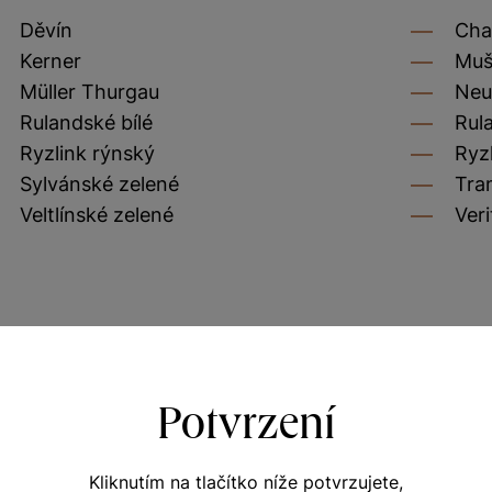
Děvín
Cha
Kerner
Muš
Müller Thurgau
Neu
Rulandské bílé
Rul
Ryzlink rýnský
Ryz
Sylvánské zelené
Tra
Veltlínské zelené
Veri
Potvrzení
Kliknutím na tlačítko níže potvrzujete,
POTŘEBUJETE PORADIT