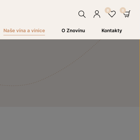
Hledat
Přihlásit
Oblíben
Ko
Naše vína a vinice
O Znovínu
Kontakty
se