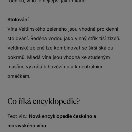
ročníků, víno je nejlepší jako mladé.
Stolování
Vína Veltlínského zeleného jsou vhodná pro denní
stolování. Ředěna vodou jako vinný střik tiší žízeň.
Veltlínské zelené lze kombinovat se širší škálou
pokrmů. Mladá vína jsou vhodná ke studeným
masům, vyzrálá k hovězímu a k neutrálním
omáčkám.
Co říká encyklopedie?
Text viz.:
Nová encyklopedie českého a
moravského vína