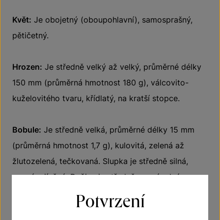
Květ:
Je obojetný (oboupohlavní), samosprašný,
pětičetný.
Hrozen:
Je středně velký až velký, průměrné délky
150 mm (průměrná hmotnost 180 g), válcovito-
kuželovitého tvaru, křídlatý, na kratší stopce.
Bobule:
Je středně velká, průměrné délky 15 mm
(průměrná hmotnost 1,7 g), kulovitá, zelená až
žlutozelená, tečkovaná. Slupka je středně silná,
pevná, ojíněná. Dužina je středně pevná, plná,
šťavnatá, sladká.
Potvrzení