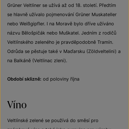
Grüner Veltliner se užívá až od 18. století. Předtím
se hlavně užívalo pojmenování Grüner Muskateller
nebo Weißgipfler. I na Moravě bylo dříve užíváno
názvu Bělošpičák nebo Muškatel. Jedním z rodičů
Veltlínského zeleného je pravděpodobně Tramín.
Odrůda se pěstuje také v Maďarsku (Zöldveltelini) a
na Balkáně (Veltlinac zleni).
Období sklizně:
od poloviny října
Víno
Veltlínské zelené se používá do směsí pro