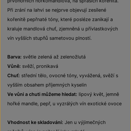
prvohorních hořkomandlová, na spraších kořenitá.
Při zrání na lahvi se nejprve objevují zesílené
kořenitě pepřnaté tóny, které posléze zanikají a
kraluje mandlová chuť, zjemněná u přívlastkových
vín vyšších stupňů sametovou plností.
Barva:
světle zelená až zelenožlutá
Vůně:
svěží, pronikavá
Chuť:
střední tělo, ovocné tóny, vyvážená, svěží s
vyšším obsahem příjemných kyselin
Ve vůni a chuti můžeme hledat:
lipový květ, jemně
hořké mandle, pepř, u vyzrálých vín exotické ovoce
Vhodnost ke skladování:
Jen u výjimečných