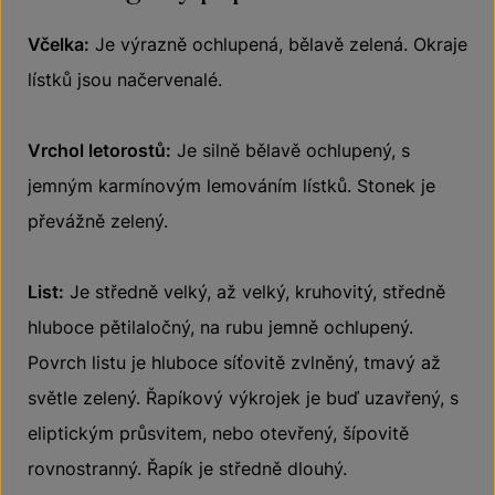
Včelka:
Je výrazně ochlupená, bělavě zelená. Okraje
lístků jsou načervenalé.
Vrchol letorostů:
Je silně bělavě ochlupený, s
jemným karmínovým lemováním lístků. Stonek je
převážně zelený.
List:
Je středně velký, až velký, kruhovitý, středně
hluboce pětilaločný, na rubu jemně ochlupený.
Povrch listu je hluboce síťovitě zvlněný, tmavý až
světle zelený. Řapíkový výkrojek je buď uzavřený, s
eliptickým průsvitem, nebo otevřený, šípovitě
rovnostranný. Řapík je středně dlouhý.