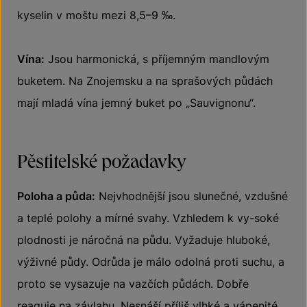
kyselin v moštu mezi 8,5–9 ‰.
Vína:
Jsou harmonická, s příjemným mandlovým
buketem. Na Znojemsku a na sprašových půdách
mají mladá vína jemný buket po „Sauvignonu“.
Pěstitelské požadavky
Poloha a půda:
Nejvhodnější jsou slunečné, vzdušné
a teplé polohy a mírné svahy. Vzhledem k vy-soké
plodnosti je náročná na půdu. Vyžaduje hluboké,
výživné půdy. Odrůda je málo odolná proti suchu, a
proto se vysazuje na vazčích půdách. Dobře
reaguje na závlahu. Nesnáší příliš vlhké a vápenité