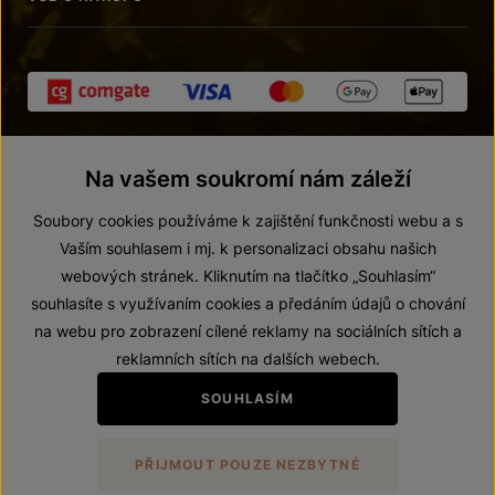
Na vašem soukromí nám záleží
Soubory cookies používáme k zajištění funkčnosti webu a s
Vaším souhlasem i mj. k personalizaci obsahu našich
webových stránek. Kliknutím na tlačítko „Souhlasím“
© 2026 ZNOVÍN ZNOJMO, a. s.
souhlasíte s využívaním cookies a předáním údajů o chování
Vnitřní oznamovací systém (whistleblowing)
na webu pro zobrazení cílené reklamy na sociálních sítích a
Prohlášení o přístupnosti
reklamních sítích na dalších webech.
Upravit nastavení
SOUHLASÍM
Zákaz prodeje alkoholických nápojů osobám mladším 18 let.
PŘIJMOUT POUZE NEZBYTNÉ
Vytvořil
webProgress