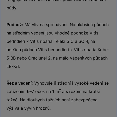
půdy.
Podnož:
Má vliv na sprchávání. Na hlubších půdách
na středním vedení jsou vhodné podnože Vitis
berlndieri x Vitis riparia Teleki 5 C a SO 4, na
horších půdách Vitis berlandieri x Vitis riparia Kober
5 BB nebo Craciunel 2, na málo vápenitých půdách
LE-K/1.
Řez a vedení:
Vyhovuje jí střední i vysoké vedení se
2
zatížením 6–7 oček na 1 m
a s řezem na kratší
tažně. Na dlouhých tažních není zabezpečena
výživa a vývin hroznů.