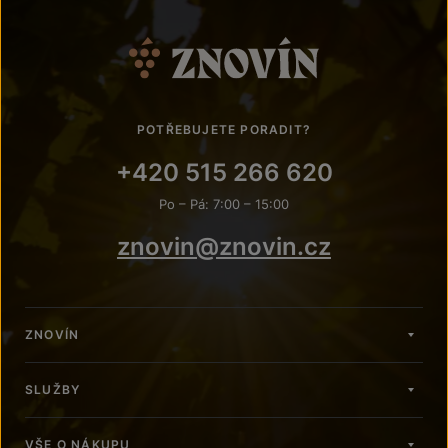
POTŘEBUJETE PORADIT?
+420 515 266 620
Po – Pá: 7:00 – 15:00
znovin@znovin.cz
ZNOVÍN
SLUŽBY
VŠE O NÁKUPU