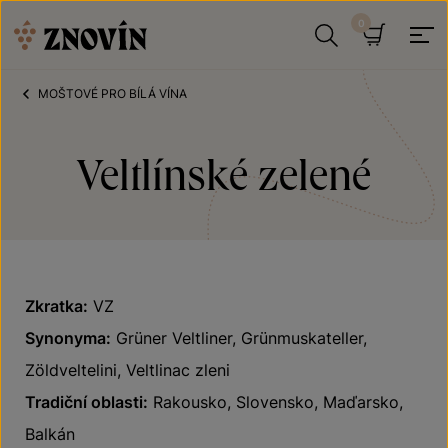
Přeskočit na obsah
Hledat
Košík
MOŠTOVÉ PRO BÍLÁ VÍNA
Veltlínské zelené
Zkratka:
VZ
Synonyma:
Grüner Veltliner, Grünmuskateller,
Zöldveltelini, Veltlinac zleni
Tradiční oblasti:
Rakousko, Slovensko, Maďarsko,
Balkán