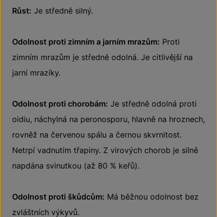
Růst:
Je středně silný.
Odolnost proti zimním a jarním mrazům:
Proti
zimním mrazům je středně odolná. Je citlivější na
jarní mrazíky.
Odolnost proti chorobám:
Je středně odolná proti
oidiu, náchylná na peronosporu, hlavně na hroznech,
rovněž na červenou spálu a černou skvrnitost.
Netrpí vadnutím třapiny. Z virových chorob je silně
napdána svinutkou (až 80 % keřů).
Odolnost proti škůdcům:
Má běžnou odolnost bez
zvláštních výkyvů.