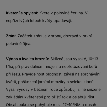
Kvetení a opylení:
Kvete v polovině června. V
nepříznivých letech květy opadávají.
Zrání:
Začátek zrání je v srpnu, dozrává v první
polovině října.
Výnos a kvalita hroznů:
Sklizně jsou vysoké, 10–13
t/ha, při pravidelném hnojení a nepřetěžování keřů
při řezu. Pravidelnost plodnosti závisí na sprchávání
květů, poškození jarními mrazíky a selekci klonů.
Vyšší výnosy v běžném roce způsobují silně snížené
zakládání květenství pro příští rok a oslabují růst.
Obsah cukru se pohybuje mezi 17–19°NM a obsah