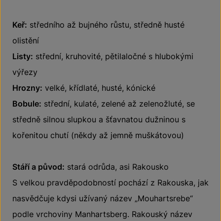
Keř:
středního až bujného růstu, středně husté
olistění
Listy:
střední, kruhovité, pětilaločné s hlubokými
výřezy
Hrozny:
velké, křídlaté, husté, kónické
Bobule:
střední, kulaté, zelené až zelenožluté, se
středně silnou slupkou a šťavnatou dužninou s
kořenitou chutí (někdy až jemně muškátovou)
Stáří a původ:
stará odrůda, asi Rakousko
S velkou pravděpodobností pochází z Rakouska, jak
nasvědčuje kdysi užívaný název „Mouhartsrebe“
podle vrchoviny Manhartsberg. Rakouský název