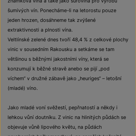
známková vína a také jako surovina pro výrobu
šumivých vín. Ponecháme-li na letorostu pouze
jeden hrozen, dosáhneme tak zvýšené
extraktivnosti a plnosti vína.
Veltlínské zelené dnes tvoří 48,4 % z celkové plochy
vinic v sousedním Rakousku a setkáme se tam
většinou s běžnými jakostními víny, která se
konzumují k běžné stravě anebo se pijí „pod
víchem“ v družné zábavě jako „heuriges“ – letošní
(mladé) víno.
Jako mladé voní svěžestí, pepřnatostí a někdy i
lehkou vůní doutníku. Z vinic na hlinitých půdách se
objevuje vůně lipového květu, na půdách