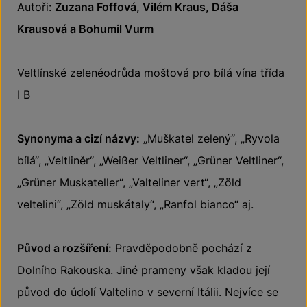
Autoři:
Zuzana Foffová, Vilém Kraus, Dáša
Krausová a Bohumil Vurm
Veltlínské zelenéodrůda moštová pro bílá vína třída
I B
Synonyma a cizí názvy:
„Muškatel zelený“, „Ryvola
bílá“, „Veltliněr“, „Weißer Veltliner“, „Grüner Veltliner“,
„Grüner Muskateller“, „Valteliner vert“, „Zöld
veltelini“, „Zöld muskátaly“, „Ranfol bianco“ aj.
Původ a rozšíření:
Pravděpodobně pochází z
Dolního Rakouska. Jiné prameny však kladou její
původ do údolí Valtelino v severní Itálii. Nejvíce se