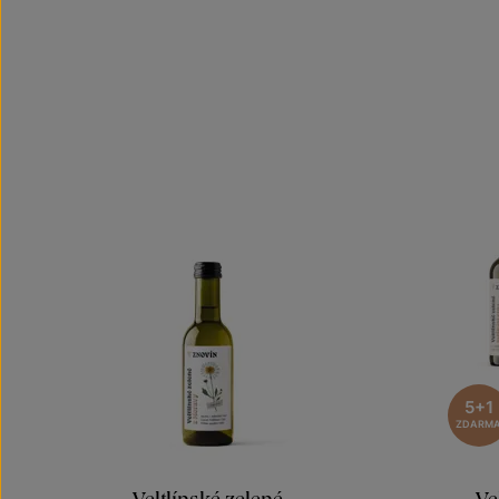
5+1
ZDARM