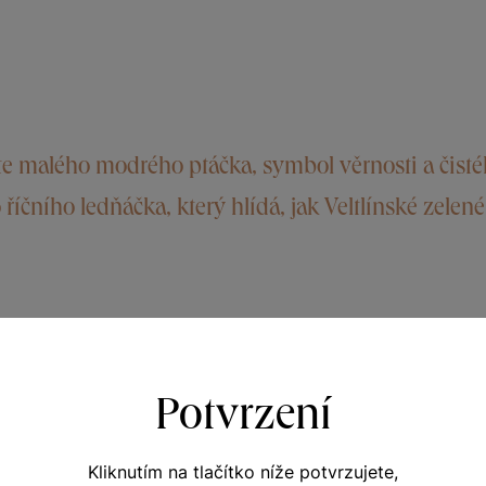
e malého modrého ptáčka, symbol věrnosti a čistého
říčního ledňáčka, který hlídá, jak Veltlínské zelené
Potvrzení
í ledňáčka říčního a vychutnejte si svěží Veltlínské zelené 
šíkovic na Louce. Víno je čisté a příjemně svěží se šťavnato
 tropického ovoce jako je pomelo, limetka nebo mango. Po n
Kliknutím na tlačítko níže potvrzujete,