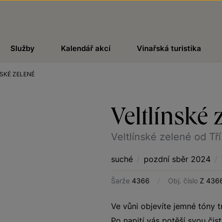
Služby
Kalendář akcí
Vinařská turistika
SKÉ ZELENÉ
Veltlínské 
Veltlínské zelené od Tř
suché
/
pozdní sběr 2024
/
Šarže
4366
/
Obj. číslo
Z 436
Ve vůni objevíte jemné tóny 
Po napití vás potěší svou čist