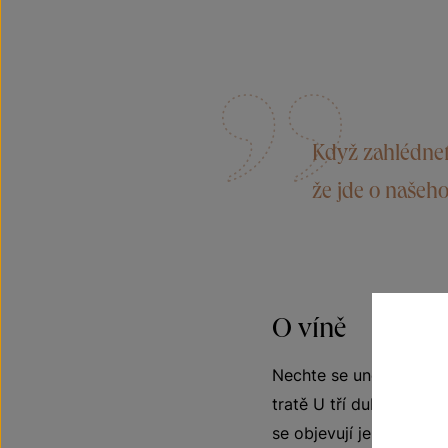
Když zahlédnet
že jde o našeho 
O víně
Nechte se unést hravost
tratě U tří dubů ze Sto
se objevují jemné tóny