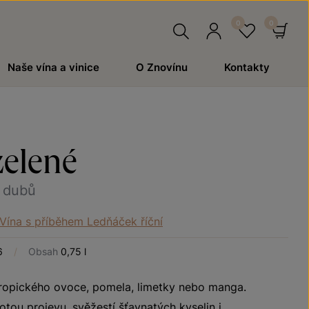
Hledat
Přihlásit
Oblíben
Ko
Naše vína a vinice
O Znovínu
Kontakty
se
zelené
í dubů
Vína s příběhem Ledňáček říční
6
/
Obsah
0,75 l
tropického ovoce, pomela, limetky nebo manga.
otou projevu, svěžestí šťavnatých kyselin i