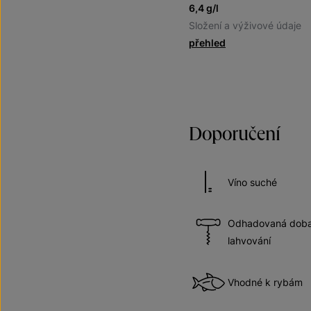
6,4 g/l
Složení a výživové údaje
přehled
Doporučení
Víno suché
Odhadovaná doba 
lahvování
Vhodné k rybám