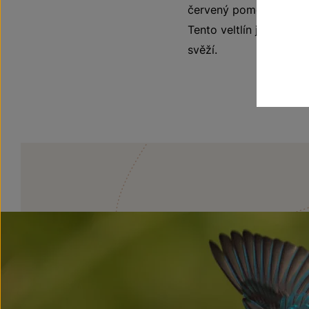
červený pomeranč nebo 
Tento veltlín je ideál
svěží.