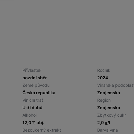
Přívlastek
Ročník
pozdní sběr
2024
Země původu
Vinařská podoblas
Česká republika
Znojemská
Viniční trať
Region
U tří dubů
Znojemsko
Alkohol
Zbytkový cukr
12,0 % obj.
2,9 g/l
Bezcukerný extrakt
Barva vína