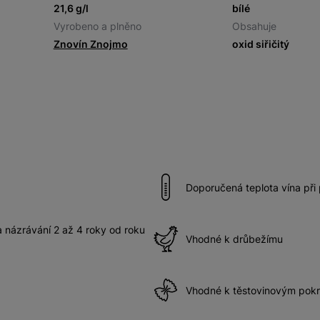
21,6 g/l
bílé
Vyrobeno a plněno
Obsahuje
Znovín Znojmo
oxid siřičitý
Doporučená teplota vína při
názrávání 2 až 4 roky od roku
Vhodné k drůbežímu
Vhodné k těstovinovým po