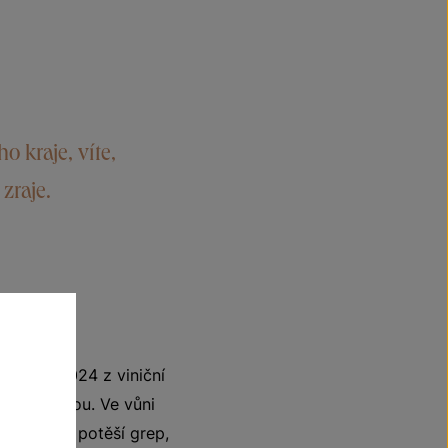
 kraje, víte,
 zraje.
ročníku 2024 z viniční
u kyselinkou. Ve vůni
apití vás potěší grep,