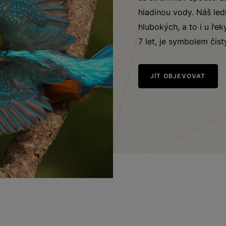
hladinou vody. Náš le
hlubokých, a to i u ře
7 let, je symbolem či
JÍT OBJEVOVAT