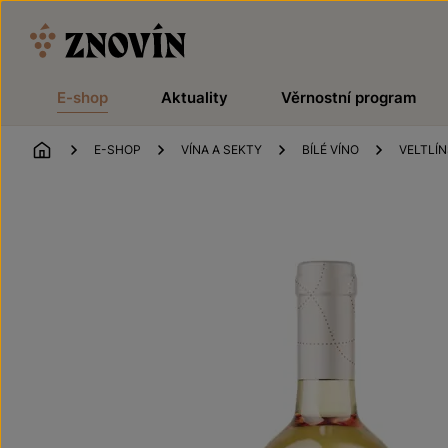
Přeskočit na obsah
E-shop
Aktuality
Věrnostní program
ÚVOD
E-SHOP
VÍNA A SEKTY
BÍLÉ VÍNO
VELTLÍN