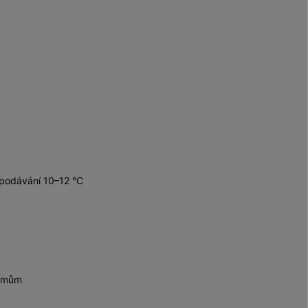
 podávání 10–12 °C
krmům