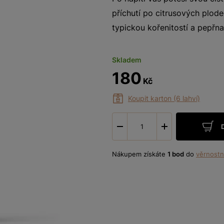
příchutí po citrusových plode
typickou kořenitostí a pepřna
Skladem
180
Kč
Koupit karton (6 lahví)
-
+
Nákupem získáte
1 bod
do
věrnostn