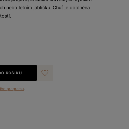
ch nebo letním jablíčku. Chuť je doplněna
tostí.
DO KOŠÍKU
Přidat do oblíbených
ího programu
.