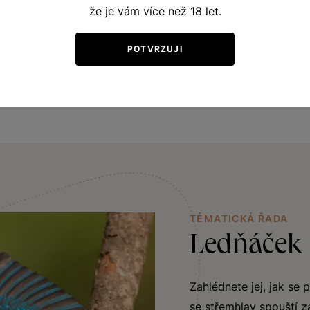
křupavé zelené jablíčko. Chuť je doplněna typickou kořeni
že je vám více než 18 let.
ním společníkem k lehkým úpravám ryb a kuřecího masa. Nejv
POTVRZUJI
TÉMATICKÁ ŘADA
Ledňáček 
Zahlédnete jej, jak se 
se střemhlav spouští z