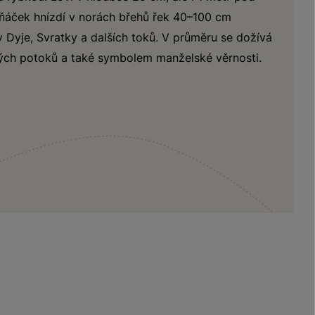
dňáček hnízdí v norách břehů řek 40–100 cm
ky Dyje, Svratky a dalších toků. V průměru se dožívá
stých potoků a také symbolem manželské věrnosti.