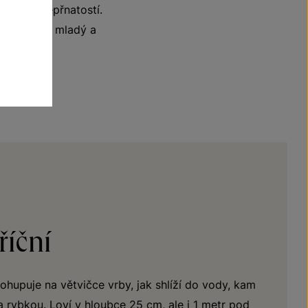
tostí a pepřnatostí.
íce potěší mladý a
říční
pohupuje na větvičce vrby, jak shlíží do vody, kam
a rybkou. Loví v hloubce 25 cm, ale i 1 metr pod